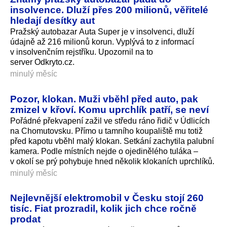
insolvence. Dluží přes 200 milionů, věřitelé
hledají desítky aut
Pražský autobazar Auta Su­per je v insolvenci, dluží
údajně až 216 milionů korun. Vyplývá to z informací
v insolvenčním rej­stříku. Upozornil na to
server Odkryto.cz.
minulý měsíc
Pozor, klokan. Muži vběhl před auto, pak
zmizel v křoví. Komu uprchlík patří, se neví
Pořádné překvapení zažil ve středu ráno řidič v Údlicích
na Chomutovsku. Přímo u tamního koupaliště mu totiž
před kapotu vběhl malý klokan. Setkání zachytila palubní
kamera. Podle místních nejde o ojedinělého tuláka –
v okolí se prý pohybuje hned několik klokaních uprchlíků.
minulý měsíc
Nejlevnější elektromobil v Česku stojí 260
tisíc. Fiat prozradil, kolik jich chce ročně
prodat