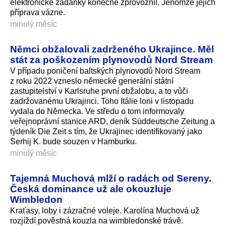
elektronické žádanky konečně zprovoznil. Jenomže jejich
příprava vázne.
minulý měsíc
Němci obžalovali zadrženého Ukrajince. Měl
stát za poškozením plynovodů Nord Stream
V případu poničení baltských plynovodů Nord Stream
z roku 2022 vzneslo německé generální státní
zastupitelství v Karlsruhe první obžalobu, a to vůči
zadržovanému Ukrajinci. Toho Itálie loni v listopadu
vydala do Německa. Ve středu o tom informovaly
veřejnoprávní stanice ARD, deník Süddeutsche Zeitung a
týdeník Die Zeit s tím, že Ukrajinec identifikovaný jako
Serhij K. bude souzen v Hamburku.
minulý měsíc
Tajemná Muchová mlží o radách od Sereny.
Česká dominance už ale okouzluje
Wimbledon
Kraťasy, loby i zázračné voleje. Karolína Muchová už
rozjíždí pověstná kouzla na wimbledonské trávě.