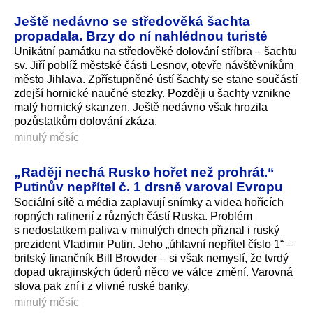
Ještě nedávno se středověká šachta
propadala. Brzy do ní nahlédnou turisté
Unikátní památku na středověké dolování stříbra – šachtu
sv. Jiří poblíž městské části Lesnov, otevře návštěvníkům
město Jihlava. Zpřístupněné ústí šachty se stane součástí
zdejší hornické naučné stezky. Později u šachty vznikne
malý hornický skanzen. Ještě nedávno však hrozila
pozůstatkům dolování zkáza.
minulý měsíc
„Raději nechá Rusko hořet než prohrát.“
Putinův nepřítel č. 1 drsně varoval Evropu
Sociální sítě a média zaplavují snímky a videa hořících
ropných rafinerií z různých částí Ruska. Problém
s nedostatkem paliva v minulých dnech přiznal i ruský
prezident Vladimir Putin. Jeho „úhlavní nepřítel číslo 1“ –
britský finančník Bill Browder – si však nemyslí, že tvrdý
dopad ukrajinských úderů něco ve válce změní. Varovná
slova pak zní i z vlivné ruské banky.
minulý měsíc