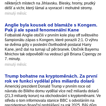
některých místech na Jihlavsku. Blesky, hromy, prudký
déšť a vichr, který lámal a vyvracel i mohutné stromy.
minulý měsíc
Anglie byla kousek od blamáže s Kongem.
Pak ji ale spasil fenomenální Kane
Fotbalisté Anglie otočili v prvním kole play off světového
šampionátu zápas s Kongem, které porazili 2:1. O výhru
se dvěma góly v poslední čtvrthodině postaral Harry
Kane, jenž dal na turnaji už pět branek. Útočník Bayernu
Mnichov tak odpověděl na vedoucí gól Briana Cipengy ze
7. minuty.
minulý měsíc
Trump bohatne na kryptoměnách. Za první
rok ve funkci vydělal přes miliardu dolarů
Americký prezident Donald Trump v prvním roce od
návratu do Bílého domu vydělal více než miliardu dolarů
(21,3 miliardy korun) na obchodování s kryptoměnami. Ve
středu o tom informovala stanice BBC s odvoláním na
prezidentovo finanční prohlášení za rok 2025. Bílý dům