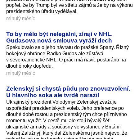
popřel, že by Trump byl ve střetu zájmů a že by na výkonu
prezidentského úřadu vydělával.
minulý měsíc
To by mělo být nelegální, zírají v NHL.
Gudasova nová smlouva vyráží dech
Spekulovalo se o jeho návratu do pražské Sparty. Řízný
hokejový obránce Radko Gudas ale zůstává
v severoamerické NHL. O práci má navíc postaráno na
dlouhé roky dopředu.
minulý měsíc
Zelenskyj si chystá půdu pro znovuzvolení.
U hlavního soka ale tvrdě narazil
Ukrajinský prezident Volodymyr Zelenskyj zvažuje
uspořádání prezidentských voleb. Jeho preference po
dlouhé době rostou a prezidentský tým chce příznivého
momentu využít. V cestě mu ale stojí bývalý šéf
ukrajinské armády a současný velvyslanec v Británii
Valerij Zalužnyj, který dal Zelenskému jasně najevo, že