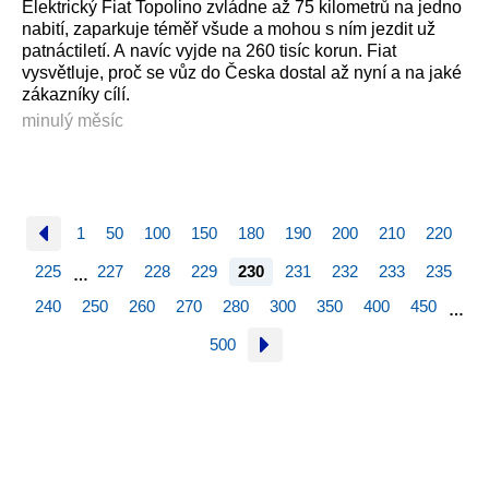
Elektrický Fiat Topolino zvládne až 75 kilometrů na jedno
nabití, zaparkuje téměř všude a mohou s ním jezdit už
patnáctiletí. A navíc vyjde na 260 tisíc korun. Fiat
vysvětluje, proč se vůz do Česka dostal až nyní a na jaké
zákazníky cílí.
minulý měsíc
1
50
100
150
180
190
200
210
220
225
227
228
229
230
231
232
233
235
…
240
250
260
270
280
300
350
400
450
…
500