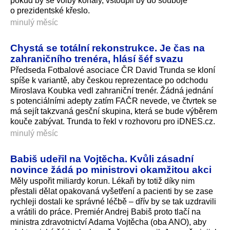
pokud by se volby konaly, vstoupil by do souboje
o prezidentské křeslo.
minulý měsíc
Chystá se totální rekonstrukce. Je čas na
zahraničního trenéra, hlásí šéf svazu
Předseda Fotbalové asociace ČR David Trunda se kloní
spíše k variantě, aby českou reprezentace po odchodu
Miroslava Koubka vedl zahraniční trenér. Žádná jednání
s potenciálními adepty zatím FAČR nevede, ve čtvrtek se
má sejít takzvaná gesční skupina, která se bude výběrem
kouče zabývat. Trunda to řekl v rozhovoru pro iDNES.cz.
minulý měsíc
Babiš udeřil na Vojtěcha. Kvůli zásadní
novince žádá po ministrovi okamžitou akci
Měly uspořit miliardy korun. Lékaři by totiž díky nim
přestali dělat opakovaná vyšetření a pacienti by se zase
rychleji dostali ke správné léčbě – dřív by se tak uzdravili
a vrátili do práce. Premiér Andrej Babiš proto tlačí na
ministra zdravotnictví Adama Vojtěcha (oba ANO), aby