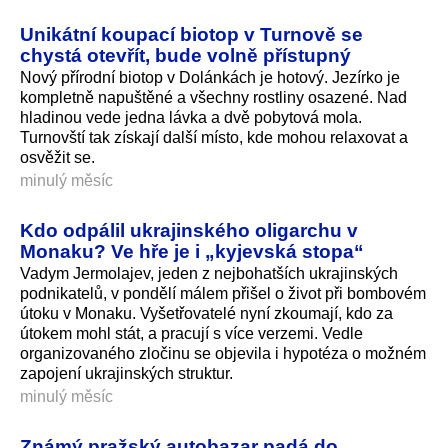
Unikátní koupací biotop v Turnově se
chystá otevřít, bude volně přístupný
Nový přírodní biotop v Dolánkách je hotový. Jezírko je
kompletně napuštěné a všechny rostliny osazené. Nad
hladinou vede jedna lávka a dvě pobytová mola.
Turnovští tak získají další místo, kde mohou relaxovat a
osvěžit se.
minulý měsíc
Kdo odpálil ukrajinského oligarchu v
Monaku? Ve hře je i „kyjevská stopa“
Vadym Jermolajev, jeden z nejbohatších ukrajinských
podnikatelů, v pondělí málem přišel o život při bombovém
útoku v Monaku. Vyšetřovatelé nyní zkoumají, kdo za
útokem mohl stát, a pracují s více verzemi. Vedle
organizovaného zločinu se objevila i hypotéza o možném
zapojení ukrajinských struktur.
minulý měsíc
Známý pražský autobazar padá do