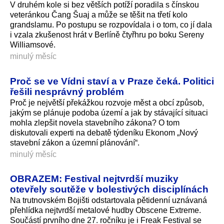
V druhém kole si bez větších potíží poradila s čínskou
veteránkou Čang Šuaj a může se těšit na třetí kolo
grandslamu. Po postupu se rozpovídala i o tom, co jí dala
i vzala zkušenost hrát v Berlíně čtyřhru po boku Sereny
Williamsové.
minulý měsíc
Proč se ve Vídni staví a v Praze čeká. Politici
řešili nesprávný problém
Proč je největší překážkou rozvoje měst a obcí způsob,
jakým se plánuje podoba území a jak by stávající situaci
mohla zlepšit novela stavebního zákona? O tom
diskutovali experti na debatě týdeníku Ekonom „Nový
stavební zákon a územní plánování“.
minulý měsíc
OBRAZEM: Festival nejtvrdší muziky
otevřely soutěže v bolestivých disciplínách
Na trutnovském Bojišti odstartovala pětidenní uznávaná
přehlídka nejtvrdší metalové hudby Obscene Extreme.
Součástí prvního dne 27. ročníku je i Freak Festival se