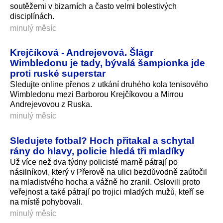
soutěžemi v bizarních a často velmi bolestivých
disciplínách.
minulý měsíc
Krejčíková - Andrejevová. Šlágr
Wimbledonu je tady, bývalá šampionka jde
proti ruské superstar
Sledujte online přenos z utkání druhého kola tenisového
Wimbledonu mezi Barborou Krejčíkovou a Mirrou
Andrejevovou z Ruska.
minulý měsíc
Sledujete fotbal? Hoch přitakal a schytal
rány do hlavy, policie hledá tři mladíky
Už více než dva týdny policisté marně pátrají po
násilníkovi, který v Přerově na ulici bezdůvodně zaútočil
na mladistvého hocha a vážně ho zranil. Oslovili proto
veřejnost a také pátrají po trojici mladých mužů, kteří se
na místě pohybovali.
minulý měsíc