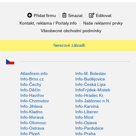
Přidat firmu
Smazat
Editovat
Kontakt, reklama / Portaly.info
Naše reklamní prvky
Všeobecné obchodní podmínky
Nerezové zábradlí
Atlasfirem.info
Info-M. Boleslav
Info-Brno.cz
Info-Budějovice
Info-Čechy
Info-Česká Lípa
Info-Děčín
InfoFrýdek-Místek
Info-Havířov
Info-Hradec Kr.
Info-Chomutov
Info-Jablonec n.N.
Info-Jihlava
Info-Karviná
Info-Kladno
Info-Liberec
Info-Morava
Info-Most
Info-Olomouc
Info-Opava
Info-Ostrava
Info-Pardubice
Info-Plzeň
Info-Praha