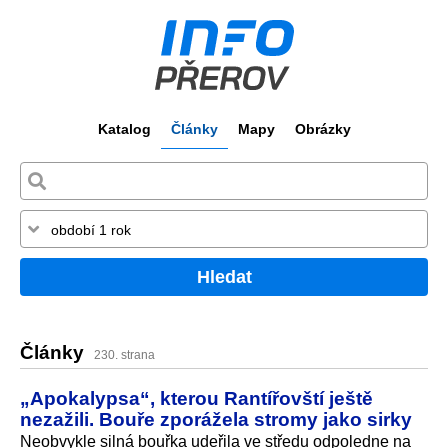
Katalog
Články
Mapy
Obrázky
Hledat
Články
230. strana
„Apokalypsa“, kterou Rantířovští ještě
nezažili. Bouře zporážela stromy jako sirky
Neobvykle silná bouřka udeřila ve středu odpoledne na