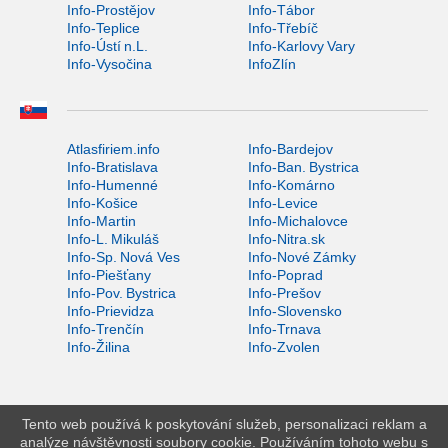
Info-Prostějov
Info-Tábor
Info-Teplice
Info-Třebíč
Info-Ústí n.L.
Info-Karlovy Vary
Info-Vysočina
InfoZlín
Atlasfiriem.info
Info-Bardejov
Info-Bratislava
Info-Ban. Bystrica
Info-Humenné
Info-Komárno
Info-Košice
Info-Levice
Info-Martin
Info-Michalovce
Info-L. Mikuláš
Info-Nitra.sk
Info-Sp. Nová Ves
Info-Nové Zámky
Info-Piešťany
Info-Poprad
Info-Pov. Bystrica
Info-Prešov
Info-Prievidza
Info-Slovensko
Info-Trenčín
Info-Trnava
Info-Žilina
Info-Zvolen
Tento web používá k poskytování služeb, personalizaci reklam a
analýze návštěvnosti soubory cookie. Používáním tohoto webu s