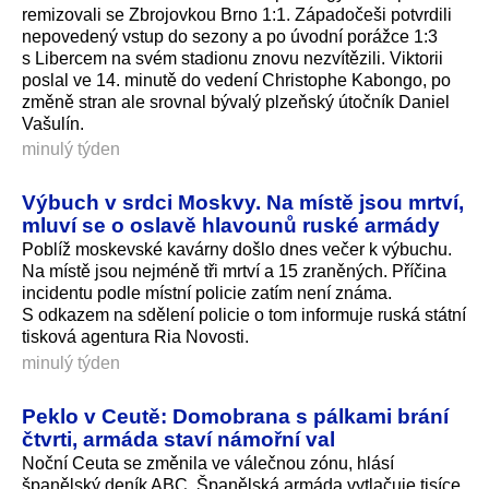
remizovali se Zbrojovkou Brno 1:1. Západočeši potvrdili
nepovedený vstup do sezony a po úvodní porážce 1:3
s Libercem na svém stadionu znovu nezvítězili. Viktorii
poslal ve 14. minutě do vedení Christophe Kabongo, po
změně stran ale srovnal bývalý plzeňský útočník Daniel
Vašulín.
minulý týden
Výbuch v srdci Moskvy. Na místě jsou mrtví,
mluví se o oslavě hlavounů ruské armády
Poblíž moskevské kavárny došlo dnes večer k výbuchu.
Na místě jsou nejméně tři mrtví a 15 zraněných. Příčina
incidentu podle místní policie zatím není známa.
S odkazem na sdělení policie o tom informuje ruská státní
tisková agentura Ria Novosti.
minulý týden
Peklo v Ceutě: Domobrana s pálkami brání
čtvrti, armáda staví námořní val
Noční Ceuta se změnila ve válečnou zónu, hlásí
španělský deník ABC. Španělská armáda vytlačuje tisíce