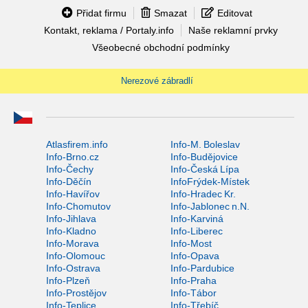
Přidat firmu
Smazat
Editovat
Kontakt, reklama / Portaly.info
Naše reklamní prvky
Všeobecné obchodní podmínky
Nerezové zábradlí
Atlasfirem.info
Info-M. Boleslav
Info-Brno.cz
Info-Budějovice
Info-Čechy
Info-Česká Lípa
Info-Děčín
InfoFrýdek-Místek
Info-Havířov
Info-Hradec Kr.
Info-Chomutov
Info-Jablonec n.N.
Info-Jihlava
Info-Karviná
Info-Kladno
Info-Liberec
Info-Morava
Info-Most
Info-Olomouc
Info-Opava
Info-Ostrava
Info-Pardubice
Info-Plzeň
Info-Praha
Info-Prostějov
Info-Tábor
Info-Teplice
Info-Třebíč