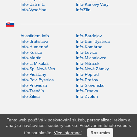
Info-Ústí n.L.
Info-Karlovy Vary
Info-Vysočina
InfoZlín
Atlasfiriem.info
Info-Bardejov
Info-Bratislava
Info-Ban. Bystrica
Info-Humenné
Info-Komárno
Info-Košice
Info-Levice
Info-Martin
Info-Michalovce
Info-L. Mikuláš
Info-Nitra.sk
Info-Sp. Nová Ves
Info-Nové Zámky
Info-Piešťany
Info-Poprad
Info-Pov. Bystrica
Info-Prešov
Info-Prievidza
Info-Slovensko
Info-Trenčín
Info-Trnava
Info-Žilina
Info-Zvolen
Tento web používá k poskytování služeb, personalizaci reklam a
analýze návštěvnosti soubory cookie. Používáním tohoto webu s
tím souhlasíte.
Více informací
.
Rozumím