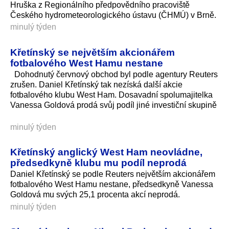
Hruška z Regionálního předpovědního pracoviště
Českého hydrometeorolo­gického ústavu (ČHMÚ) v Brně.
minulý týden
Křetínský se největším akcionářem
fotbalového West Hamu nestane
Dohodnutý červnový obchod byl podle agentury Reuters
zrušen. Daniel Křetínský tak nezíská další akcie
fotbalového klubu West Ham. Dosavadní spolumajitelka
Vanessa Goldová prodá svůj podíl jiné investiční skupině
minulý týden
Křetínský anglický West Ham neovládne,
předsedkyně klubu mu podíl neprodá
Daniel Křetínský se podle Reuters největším akcionářem
fotbalového West Hamu nestane, předsedkyně Vanessa
Goldová mu svých 25,1 procenta akcí neprodá.
minulý týden