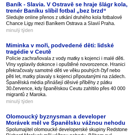
Baník - Slavia. V Ostravě se hraje šlágr kola,
trenér Baníku slíbil fotbal „bez brzd“
Sledujte online přenos z utkání druhého kola fotbalové
Chance Ligy mezi Baníkem Ostrava a Slavií Praha.
minulý týden
Miminka v moři, podvedené děti: lidské
tragédie v Ceutě
Policie zachraňovala z vody matky s kojenci i malé děti.
Vlny vyplavily dokonce i opuštěné novorozence. Hranici
překračovaly samotné děti ve věku pouhých čtyř nebo
pěti let, matky plavaly s kojenci připoutanými na zádech.
Španělská média přinášejí děsivé příběhy z pátku
30.července, kdy španělskou Ceutu zahltilo přes 40 000
migrantů z Maroka.
minulý týden
Olomoucký byznysman a developer
Morávek měl ve Španělsku vážnou nehodu
Spolumajitel olomoucké developerské skupiny Redstone