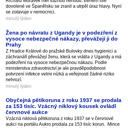
Richard Morávek měl vážnou nehodu. Během své
dovolené ve Španělsku se zranil a utrpěl úraz hlavy. Nyní
se zotavuje v nemocnici.
minulý týden
Žena po návratu z Ugandy je v podezření z
vysoce nebezpečné nákazy, převážejí ji do
Prahy
Z Hradce Králové do pražské Bulovky dnes hygienici a
záchranáři převážejí ženu, která se vrátila z Ugandy a má
podezření na vysoce nebezpečnou nákazu. Podle
ministerstva zdravotnictví je ale pravděpodobnost
potvrzení infekce velmi nízká a veřejnosti žádné riziko
nehrozí.
minulý týden
Obyčejná pětikoruna z roku 1937 se prodala
za 153 tisíc. Vzácný niklový kousek ovládl
červnové aukce
Vzácná niklová pětikoruna z roku 1937 se v červnové
aukci na portálu Aukro prodala za 153 tisíc korun. Mince