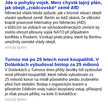
Jde o pohyby vojsk. Merz chystá tajný plán,
jak obejít „zrádcovské“ země AfD
Německá vláda hledá způsob, jak v krizové situaci obejít
vlastní spolkové země. Berlín se totiž obává, že vítězství
krajně pravicové Alternativy pro Německo (AfD)
v blížících se volbách ve východoněmeckých zemích by
mohlo ohrozit přesuny vojsk NATO při případném
konfliktu s Ruskem. Vznikají proto plány, které by Berlínu
umožnily zemské vlády obejít.
minulý týden
Turnov má po 25 letech nové koupaliště. V
Dolánkách vybudoval biotop za 25 milionů
V Dolánkách u Turnova dnes přišly desítky lidí vyzkoušet
nové přírodní koupaliště, které město vybudovalo za
25 milionů korun na místě původního areálu zrušeného
před čtvrt stoletím. Biotop s organickým tvarem a
přírodním čištěním vody nabízí bezplatný vstup, přístupný
je však pouze pěšky, na kole či koloběžce.
minulý týden