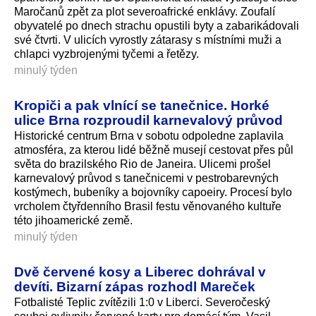
Maročanů zpět za plot severoafrické enklávy. Zoufalí
obyvatelé po dnech strachu opustili byty a zabarikádovali
své čtvrti. V ulicích vyrostly zátarasy s místními muži a
chlapci vyzbrojenými tyčemi a řetězy.
minulý týden
Kropiči a pak vlnící se tanečnice. Horké
ulice Brna rozproudil karnevalový průvod
Historické centrum Brna v sobotu odpoledne zaplavila
atmosféra, za kterou lidé běžně musejí cestovat přes půl
světa do brazilského Rio de Janeira. Ulicemi prošel
karnevalový průvod s tanečnicemi v pestrobarevných
kostýmech, bubeníky a bojovníky capoeiry. Procesí bylo
vrcholem čtyřdenního Brasil festu věnovaného kultuře
této jihoamerické země.
minulý týden
Dvě červené kosy a Liberec dohrával v
devíti. Bizarní zápas rozhodl Mareček
Fotbalisté Teplic zvítězili 1:0 v Liberci. Severočeský