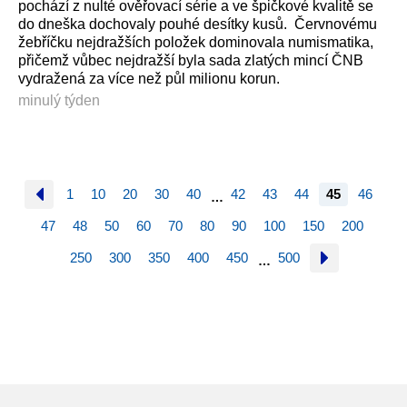
pochází z nulté ověřovací série a ve špičkové kvalitě se
do dneška dochovaly pouhé desítky kusů. Červnovému
žebříčku nejdražších položek dominovala numismatika,
přičemž vůbec nejdražší byla sada zlatých mincí ČNB
vydražená za více než půl milionu korun.
minulý týden
1
10
20
30
40
42
43
44
45
46
…
47
48
50
60
70
80
90
100
150
200
250
300
350
400
450
500
…