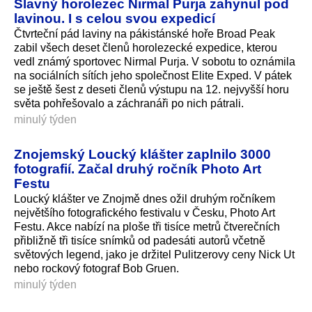
Slavný horolezec Nirmal Purja zahynul pod
lavinou. I s celou svou expedicí
Čtvrteční pád laviny na pákistánské hoře Broad Peak
zabil všech deset členů horolezecké expedice, kterou
vedl známý sportovec Nirmal Purja. V sobotu to oznámila
na sociálních sítích jeho společnost Elite Exped. V pátek
se ještě šest z deseti členů výstupu na 12. nejvyšší horu
světa pohřešovalo a záchranáři po nich pátrali.
minulý týden
Znojemský Loucký klášter zaplnilo 3000
fotografií. Začal druhý ročník Photo Art
Festu
Loucký klášter ve Znojmě dnes ožil druhým ročníkem
největšího fotografického festivalu v Česku, Photo Art
Festu. Akce nabízí na ploše tři tisíce metrů čtverečních
přibližně tři tisíce snímků od padesáti autorů včetně
světových legend, jako je držitel Pulitzerovy ceny Nick Ut
nebo rockový fotograf Bob Gruen.
minulý týden