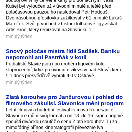
souboj ovlivnily červené karty pro domácí tým, Vasil
Kušej byl vyloučen už v úvodní minutě a ještě před
poločasovou pauzou ho následoval Petr Hodouš.
Dvojnásobnou přesilovku zužitkoval v 61. minutě Lukáš
Mareček. Svůj první bod v historii fotbalové ligy získal
Artis Brno, který remizoval na Slovácku 1:1.
minulý týden
Snový poločas mistra řídil Sadílek. Baníku
nepomohl ani Pastrňák v kotli
Fotbalisté Slavie jsou i po druhém ligovém kole
stoprocentní, když po úvodním vítězství nad Slováckem
5:1 dnes přesvědčivě vyhráli 4:0 v Ostravě.
minulý týden
Zlatá korouhev pro Janžurovou i pohled do
filmového zákulisí. Slavonice mění program
Letní filmový a hudební festival Filmová Renesance
Slavonice mění svůj formát a od 13. do 16. srpna poprvé
spouští diváckou soutěž o cenu Zlatá korouhev. Tu za
mimořádný přínos kinematografii převezme Iva