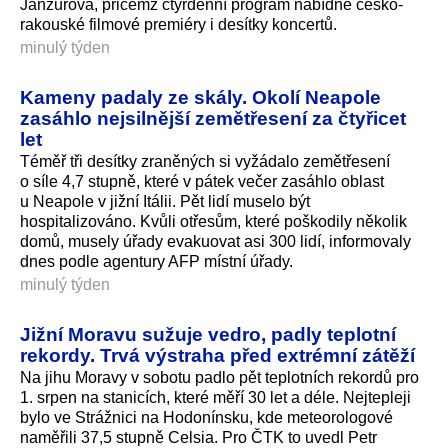
Janžurová, přičemž čtyřdenní program nabídne česko-
rakouské filmové premiéry i desítky koncertů.
minulý týden
Kameny padaly ze skály. Okolí Neapole
zasáhlo nejsilnější zemětřesení za čtyřicet
let
Téměř tři desítky zraněných si vyžádalo zemětřesení
o síle 4,7 stupně, které v pátek večer zasáhlo oblast
u Neapole v jižní Itálii. Pět lidí muselo být
hospitalizováno. Kvůli otřesům, které poškodily několik
domů, musely úřady evakuovat asi 300 lidí, informovaly
dnes podle agentury AFP místní úřady.
minulý týden
Jižní Moravu sužuje vedro, padly teplotní
rekordy. Trvá výstraha před extrémní zátěží
Na jihu Moravy v sobotu padlo pět teplotních rekordů pro
1. srpen na stanicích, které měří 30 let a déle. Nejtepleji
bylo ve Strážnici na Hodonínsku, kde meteorologové
naměřili 37,5 stupně Celsia. Pro ČTK to uvedl Petr