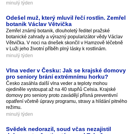
minulý týden
Odešel muž, který mluvil řečí rostlin. Zemřel
botanik Václav Větvička
Zemřel známý botanik, dlouholetý ředitel pražské
botanické zahrady a výrazný popularizátor vědy Václav
Větvička. V noci na dnešek skončil v Hamzově léčebně
v Luži jeho životní příběh plný lásky k rostlinám.
minulý týden
Vlna veder v Česku: Jak se krajské domovy
pro seniory brání extrémnímu horku?
Česko zasáhla další vlna veder a teploty mohou
ojediněle vystoupat až na 40 stupňů Celsia. Krajské
domovy pro seniory proto zavádějí přísná preventivní
opatření včetně úpravy programu, stravy a hlídání pitného
režimu.
minulý týden
Svědek nedorazil, soud včas nezajistil