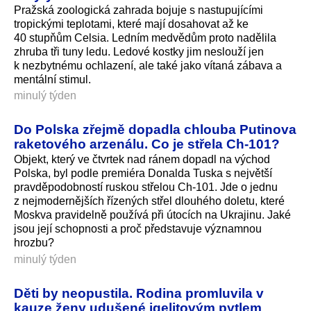
Pražská zoologická zahrada bojuje s nastupujícími
tropickými teplotami, které mají dosahovat až ke
40 stupňům Celsia. Ledním medvědům proto nadělila
zhruba tři tuny ledu. Ledové kostky jim neslouží jen
k nezbytnému ochlazení, ale také jako vítaná zábava a
mentální stimul.
minulý týden
Do Polska zřejmě dopadla chlouba Putinova
raketového arzenálu. Co je střela Ch-101?
Objekt, který ve čtvrtek nad ránem dopadl na východ
Polska, byl podle premiéra Donalda Tuska s největší
pravděpodobností ruskou střelou Ch-101. Jde o jednu
z nejmodernějších řízených střel dlouhého doletu, které
Moskva pravidelně používá při útocích na Ukrajinu. Jaké
jsou její schopnosti a proč představuje významnou
hrozbu?
minulý týden
Děti by neopustila. Rodina promluvila v
kauze ženy udušené igelitovým pytlem