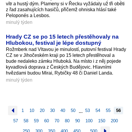
vítr a hustý dým. Plameny si v Řecku vyžádaly už tři oběti
z řad zasahujících hasičů, přičemž ohniska hlásí také
Peloponés a Lesbos.
minulý týden
Hrady CZ se po 15 letech přestěhovaly na
Hlubokou, festival je lépe dostupný
Rožmberk nad Vltavou je minulostí, putovní festival Hrady
CZ se v Jihočeském kraji po 15 letech přestěhoval a
bude nedaleko zámku Hluboká. Na místo i z něj pojede
kyvadlová doprava z Českých Budějovic. Hlavními
hvězdami budou Mirai, Rybičky 48 či Daniel Landa.
minulý týden
1
10
20
30
40
50
53
54
55
56
…
57
58
59
60
70
80
90
100
150
200
250
300
350
400
450
500