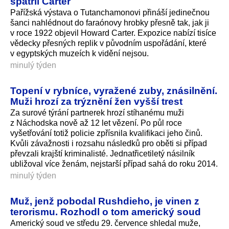
spatřil Carter
Pařížská výstava o Tutanchamonovi přináší jedinečnou
šanci nahlédnout do faraónovy hrobky přesně tak, jak ji
v roce 1922 objevil Howard Carter. Expozice nabízí tisíce
vědecky přesných replik v původním uspořádání, které
v egyptských muzeích k vidění nejsou.
minulý týden
Topení v rybníce, vyražené zuby, znásilnění.
Muži hrozí za trýznění žen vyšší trest
Za surové týrání partnerek hrozí stíhanému muži
z Náchodska nově až 12 let vězení. Po půl roce
vyšetřování totiž policie zpřísnila kvalifikaci jeho činů.
Kvůli závažnosti i rozsahu následků pro oběti si případ
převzali krajští kriminalisté. Jednatřicetiletý násilník
ubližoval více ženám, nejstarší případ sahá do roku 2014.
minulý týden
Muž, jenž pobodal Rushdieho, je vinen z
terorismu. Rozhodl o tom americký soud
Americký soud ve středu 29. července shledal muže,