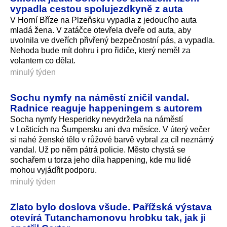
vypadla cestou spolujezdkyně z auta
V Horní Bříze na Plzeňsku vypadla z jedoucího auta
mladá žena. V zatáčce otevřela dveře od auta, aby
uvolnila ve dveřích přivřený bezpečnostní pás, a vypadla.
Nehoda bude mít dohru i pro řidiče, který neměl za
volantem co dělat.
minulý týden
Sochu nymfy na náměstí zničil vandal.
Radnice reaguje happeningem s autorem
Socha nymfy Hesperidky nevydržela na náměstí
v Lošticích na Šumpersku ani dva měsíce. V úterý večer
si nahé ženské tělo v růžové barvě vybral za cíl neznámý
vandal. Už po něm pátrá policie. Město chystá se
sochařem u torza jeho díla happening, kde mu lidé
mohou vyjádřit podporu.
minulý týden
Zlato bylo doslova všude. Pařížská výstava
otevírá Tutanchamonovu hrobku tak, jak ji