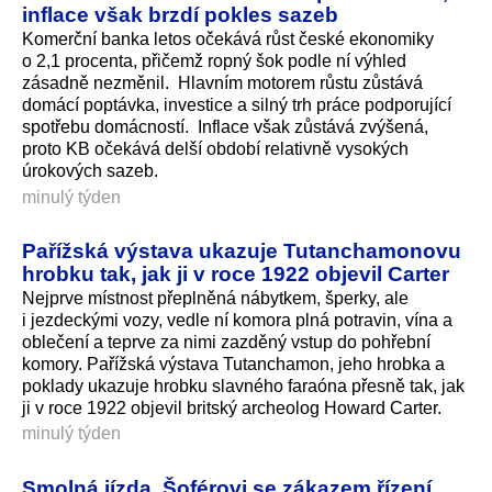
inflace však brzdí pokles sazeb
Komerční banka letos očekává růst české ekonomiky
o 2,1 procenta, přičemž ropný šok podle ní výhled
zásadně nezměnil. Hlavním motorem růstu zůstává
domácí poptávka, investice a silný trh práce podporující
spotřebu domácností. Inflace však zůstává zvýšená,
proto KB očekává delší období relativně vysokých
úrokových sazeb.
minulý týden
Pařížská výstava ukazuje Tutanchamonovu
hrobku tak, jak ji v roce 1922 objevil Carter
Nejprve místnost přeplněná nábytkem, šperky, ale
i jezdeckými vozy, vedle ní komora plná potravin, vína a
oblečení a teprve za nimi zazděný vstup do pohřební
komory. Pařížská výstava Tutanchamon, jeho hrobka a
poklady ukazuje hrobku slavného faraóna přesně tak, jak
ji v roce 1922 objevil britský archeolog Howard Carter.
minulý týden
Smolná jízda. Šoférovi se zákazem řízení