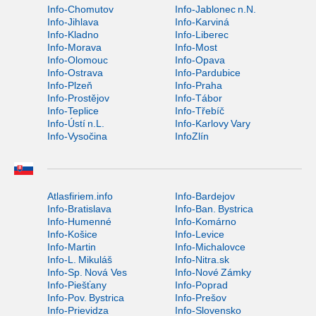
Info-Chomutov
Info-Jablonec n.N.
Info-Jihlava
Info-Karviná
Info-Kladno
Info-Liberec
Info-Morava
Info-Most
Info-Olomouc
Info-Opava
Info-Ostrava
Info-Pardubice
Info-Plzeň
Info-Praha
Info-Prostějov
Info-Tábor
Info-Teplice
Info-Třebíč
Info-Ústí n.L.
Info-Karlovy Vary
Info-Vysočina
InfoZlín
Atlasfiriem.info
Info-Bardejov
Info-Bratislava
Info-Ban. Bystrica
Info-Humenné
Info-Komárno
Info-Košice
Info-Levice
Info-Martin
Info-Michalovce
Info-L. Mikuláš
Info-Nitra.sk
Info-Sp. Nová Ves
Info-Nové Zámky
Info-Piešťany
Info-Poprad
Info-Pov. Bystrica
Info-Prešov
Info-Prievidza
Info-Slovensko