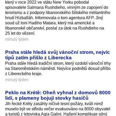
který v roce 2022 ve státu New Yorku pobodal
spisovatele Salmana Rushdieho, vinným ze zapojení do
terorismu a z podpory libanonského šíitského militantního
hnutí Hizballáh. Informovala o tom agentura AFP. Jiný
soud už loni Hadiho Matara, který má americké a
libanonské občanství, poslal za útok na Rushdieho na
25 let do vězení.
minulý týden
Praha stále hledá svůj vánoční strom, nejvíc
tipů zatím přišlo z Liberecka
Praha stále hledá tradiční strom, který ozdobí vánoční trhy
na Staroměstském náměstí. Nejvíce podnětů dosud přišlo
z Libereckého kra­je.
minulý týden
Peklo na Krétě: Oheň vyhnal z domovů 8000
lidí, s plameny bojují stovky hasičů
Jih řecké Kréty zasáhly ničivé lesní požáry, kvůli nimž
muselo být ve středu večer evakuováno na 8000 obyvatel
a turistů z letoviska Agia Galini. Hašení komplikuje silný