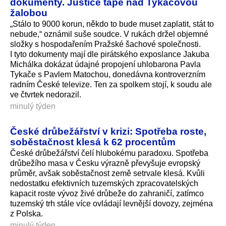
dokumenty. Justice tápe nad Tykačovou
žalobou
„Stálo to 9000 korun, někdo to bude muset zaplatit, stát to
nebude,“ oznámil suše soudce. V rukách držel objemné
složky s hospodařením Pražské šachové společnosti.
I tyto dokumenty mají dle pirátského exposlance Jakuba
Michálka dokázat údajné propojení uhlobarona Pavla
Tykače s Pavlem Matochou, donedávna kontroverzním
radním České televize. Ten za spolkem stojí, k soudu ale
ve čtvrtek nedorazil.
minulý týden
České drůbežářství v krizi: Spotřeba roste,
soběstačnost klesá k 62 procentům
České drůbežářství čelí hlubokému paradoxu. Spotřeba
drůbežího masa v Česku výrazně převyšuje evropský
průměr, avšak soběstačnost země setrvale klesá. Kvůli
nedostatku efektivních tuzemských zpracovatelských
kapacit roste vývoz živé drůbeže do zahraničí, zatímco
tuzemský trh stále více ovládají levnější dovozy, zejména
z Polska.
minulý týden