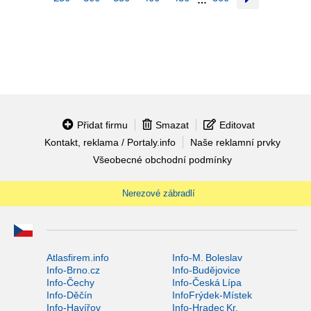
…
Přidat firmu
Smazat
Editovat
Kontakt, reklama / Portaly.info
Naše reklamní prvky
Všeobecné obchodní podmínky
Nerezové zábradlí
Atlasfirem.info
Info-M. Boleslav
Info-Brno.cz
Info-Budějovice
Info-Čechy
Info-Česká Lípa
Info-Děčín
InfoFrýdek-Místek
Info-Havířov
Info-Hradec Kr.