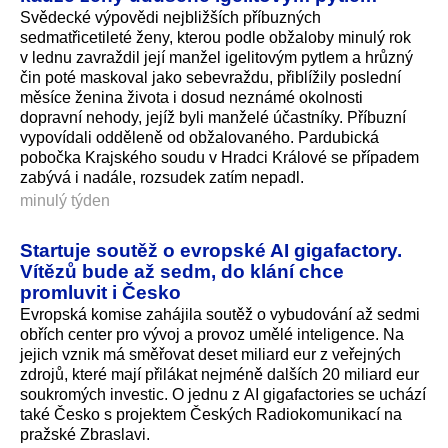
Svědecké výpovědi nejbližších příbuzných
sedmatřicetileté ženy, kterou podle obžaloby minulý rok
v lednu zavraždil její manžel igelitovým pytlem a hrůzný
čin poté maskoval jako sebevraždu, přiblížily poslední
měsíce ženina života i dosud neznámé okolnosti
dopravní nehody, jejíž byli manželé účastníky. Příbuzní
vypovídali odděleně od obžalovaného. Pardubická
pobočka Krajského soudu v Hradci Králové se případem
zabývá i nadále, rozsudek zatím nepadl.
minulý týden
Startuje soutěž o evropské AI gigafactory.
Vítězů bude až sedm, do klání chce
promluvit i Česko
Evropská komise zahájila soutěž o vybudování až sedmi
obřích center pro vývoj a provoz umělé inteligence. Na
jejich vznik má směřovat deset miliard eur z veřejných
zdrojů, které mají přilákat nejméně dalších 20 miliard eur
soukromých investic. O jednu z AI gigafactories se uchází
také Česko s projektem Českých Radiokomunikací na
pražské Zbraslavi.