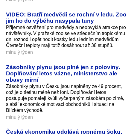
VIDEO: Bratří medvědi se rochní v ledu. Zoo
jim ho do výběhu nasypala tuny
Příjemné osvěžení pro medvědy a neobvyklá atrakce pro
návštěvníky. V pražské zoo se ve středečním tropickému
dni rozhodli opět hodit kostky ledu ledním medvědům.
Čtvrteční teploty mají totiž dosáhnout až 38 stupňů.
minulý týden
Zásobníky plynu jsou plné jen z poloviny.
Doplňování letos vázne, ministerstvo ale
obavy mírní
Zásobníky plynu v Česku jsou naplněny ze 49 procent,
což je o třetinu méně než loni. Doplňování letos
postupuje pomaleji kvůli vyčerpaným zásobám po zimě,
slabší ekonomické motivaci obchodníků i situaci na
Blízkém východě.
minulý týden
Česká ekonomika odolává ropnému šoku,