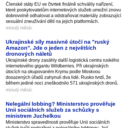
Členské státy EU ve čtvrtek finálně schválily nařízení,
které poskytovatelům internetových služeb umožní znovu
dobrovolně odhalovat a odstraňovat materiály zobrazující
sexuální zneužívání dětí na jejich platformách.
minulý měsíc
Ukrajinské síly masivně útočí na "ruský
Amazon". Jde o jeden z největších
dronových náletů
Ukrajinské drony zasáhly další logistická centra ruského
internetového gigantu Wildberries. Při ukrajinských
útocích na okupovaném Krymu podle Moskvou
dosazených úřadů zahynuli dva lidé. Rusko tvrdí, že
během jediné noci zneškodnilo 571 ukrajinských dro­nů.
minulý měsíc
Nelegální lobbing? Ministerstvo prověřuje
Unii sociálních služeb za schůzky s
ministrem Juchelkou
Ministerstvo spravedlnosti prověřuje Unii sociálních
služeb kvůli podezření z nelegálního lobbingu. Její