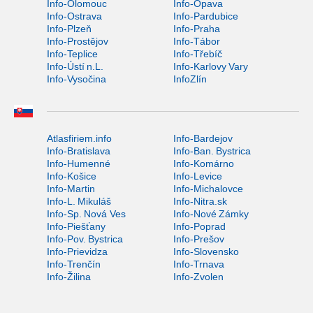
Info-Olomouc
Info-Opava
Info-Ostrava
Info-Pardubice
Info-Plzeň
Info-Praha
Info-Prostějov
Info-Tábor
Info-Teplice
Info-Třebíč
Info-Ústí n.L.
Info-Karlovy Vary
Info-Vysočina
InfoZlín
Atlasfiriem.info
Info-Bardejov
Info-Bratislava
Info-Ban. Bystrica
Info-Humenné
Info-Komárno
Info-Košice
Info-Levice
Info-Martin
Info-Michalovce
Info-L. Mikuláš
Info-Nitra.sk
Info-Sp. Nová Ves
Info-Nové Zámky
Info-Piešťany
Info-Poprad
Info-Pov. Bystrica
Info-Prešov
Info-Prievidza
Info-Slovensko
Info-Trenčín
Info-Trnava
Info-Žilina
Info-Zvolen