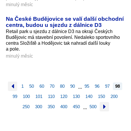
minulý měsíc
Na České Budějovice se valí další obchodní
centra, budou u sjezdu z dálnice D3
Retail park u sjezdu z dálnice D3 na okraji Českých
Budějovic má stavební povolení. Nedaleko sportovního
centra Složiště a Hodějovic tak nahradí další louky
a pole.
minulý měsíc
1
50
60
70
80
90
95
96
97
98
…
99
100
101
110
120
130
140
150
200
250
300
350
400
450
500
…