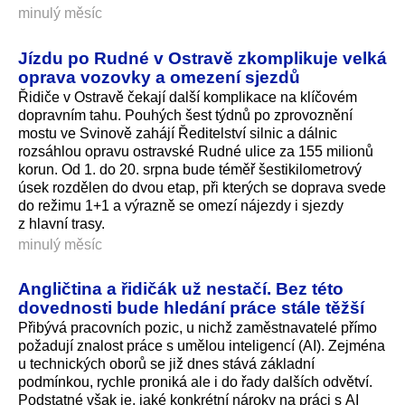
minulý měsíc
Jízdu po Rudné v Ostravě zkomplikuje velká
oprava vozovky a omezení sjezdů
Řidiče v Ostravě čekají další komplikace na klíčovém
dopravním tahu. Pouhých šest týdnů po zprovoznění
mostu ve Svinově zahájí Ředitelství silnic a dálnic
rozsáhlou opravu ostravské Rudné ulice za 155 milionů
korun. Od 1. do 20. srpna bude téměř šestikilometrový
úsek rozdělen do dvou etap, při kterých se doprava svede
do režimu 1+1 a výrazně se omezí nájezdy i sjezdy
z hlavní trasy.
minulý měsíc
Angličtina a řidičák už nestačí. Bez této
dovednosti bude hledání práce stále těžší
Přibývá pracovních pozic, u nichž zaměstnavatelé přímo
požadují znalost práce s umělou inteligencí (AI). Zejména
u technických oborů se již dnes stává základní
podmínkou, rychle proniká ale i do řady dalších odvětví.
Podstatné však je, jaké konkrétní nároky na práci s AI