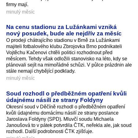
firmy mají.
minulý měsíc
Na cenu stadionu za Lužánkami vzniká
nový posudek, bude ale nejdřív za měsíc
O prodeji chátrajícího stadionu v Brně za Lužánkami
majiteli fotbalového klubu Zbrojovka Brno podnikateli
Vojtěchu Kačenovi chtěli politici rozhodnout před
měsícem. Tehdy však odložili stanovisko na léto, kdy se
plánovali sejít na mimořádné schůzi. V půlce prázdnin ale
stále nemají chybějící podklady.
minulý měsíc
Soud rozhodl o předběžném opatření kvůli
údajnému násilí ze strany Foldyny
Okresní soud v Děčíně rozhodl o předběžném opatření
kvůli údajnému domácímu násilí ze strany poslance
Jaroslava Foldyny (SPD). Mluvčí soudu Michaela
Janoušová to v pátek potvrdila ČTK, neřekla ale, jak soud
rozhodl. Další podrobnosti ČTK zjišťuje.