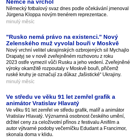
Němce na vrchol
Německý fotbalový svaz dnes podle očekávání jmenoval
Jürgena Kloppa novým trenérem reprezentace.
minulý měsíc
"Rusko nemá právo na existenci." Nový
Zelenského muž vyvolal bouři v Moskvě
Nový vrchní velitel ukrajinských ozbrojených sil Mychajlo
Drapatyj se v nově zveřejněném rozhovoru z roku
2023 ostře vymezil vůči Rusku a jeho vedení. Zveřejněné
výroky okamžitě rozpoutaly v Moskvě bouři, přičemž
ruské kruhy je označují za důkaz „fašistické“ Ukrajiny.
minulý měsíc
Ve středu ve věku 91 let zemřel grafik a
animátor Vratislav Hlavatý
Ve věku 91 let zemřel ve středu grafik, malíř a animátor
Vratislav Hlavatý. Významná osobnost českého umění,
držitel ceny za celoživotní přínos z festivalu Anifilm a
autor výtvarné podoby večerníčku Edudant a Francimor,
skonala doma v klidu.