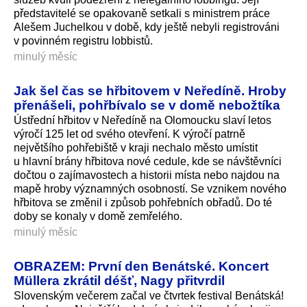
představitelé se opakovaně setkali s ministrem práce
Alešem Juchelkou v době, kdy ještě nebyli registrováni
v povinném registru lobbistů.
minulý měsíc
Jak šel čas se hřbitovem v Neředíně. Hroby
přenášeli, pohřbívalo se v domě nebožtíka
Ústřední hřbitov v Neředíně na Olomoucku slaví letos
výročí 125 let od svého otevření. K výročí patrně
největšího pohřebiště v kraji nechalo město umístit
u hlavní brány hřbitova nové cedule, kde se návštěvníci
dočtou o zajímavostech a historii místa nebo najdou na
mapě hroby významných osobností. Se vznikem nového
hřbitova se změnil i způsob pohřebních obřadů. Do té
doby se konaly v domě zemřelého.
minulý měsíc
OBRAZEM: První den Benátské. Koncert
Müllera zkrátil déšť, Nagy přitvrdil
Slovenským večerem začal ve čtvrtek festival Benátská!