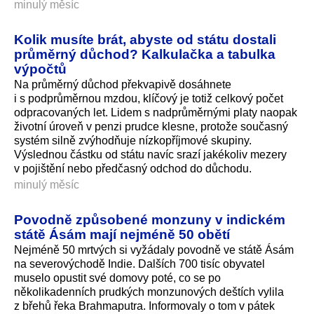
minulý měsíc
Kolik musíte brát, abyste od státu dostali
průměrný důchod? Kalkulačka a tabulka
výpočtů
Na průměrný důchod překvapivě dosáhnete
i s podprůměrnou mzdou, klíčový je totiž celkový počet
odpracovaných let. Lidem s nadprůměrnými platy naopak
životní úroveň v penzi prudce klesne, protože současný
systém silně zvýhodňuje nízkopříjmové skupiny.
Výslednou částku od státu navíc srazí jakékoliv mezery
v pojištění nebo předčasný odchod do důchodu.
minulý měsíc
Povodně způsobené monzuny v indickém
státě Ásám mají nejméně 50 obětí
Nejméně 50 mrtvých si vyžádaly povodně ve státě Ásám
na severovýchodě Indie. Dalších 700 tisíc obyvatel
muselo opustit své domovy poté, co se po
několikadenních prudkých monzunových deštích vylila
z břehů řeka Brahmaputra. Informovaly o tom v pátek