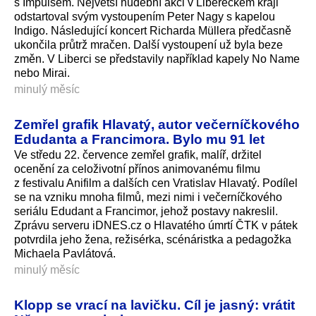
s Impulsem. Největší hudební akci v Libereckém kraji
odstartoval svým vystoupením Peter Nagy s kapelou
Indigo. Následující koncert Richarda Müllera předčasně
ukončila průtrž mračen. Další vystoupení už byla beze
změn. V Liberci se představily například kapely No Name
nebo Mirai.
minulý měsíc
Zemřel grafik Hlavatý, autor večerníčkového
Edudanta a Francimora. Bylo mu 91 let
Ve středu 22. července zemřel grafik, malíř, držitel
ocenění za celoživotní přínos animovanému filmu
z festivalu Anifilm a dalších cen Vratislav Hlavatý. Podílel
se na vzniku mnoha filmů, mezi nimi i večerníčkového
seriálu Edudant a Francimor, jehož postavy nakreslil.
Zprávu serveru iDNES.cz o Hlavatého úmrtí ČTK v pátek
potvrdila jeho žena, režisérka, scénáristka a pedagožka
Michaela Pavlátová.
minulý měsíc
Klopp se vrací na lavičku. Cíl je jasný: vrátit