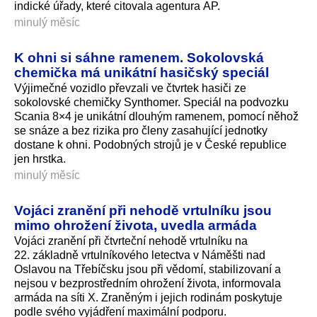
indické úřady, které citovala agentura AP.
minulý měsíc
K ohni si sáhne ramenem. Sokolovská
chemička má unikátní hasičský speciál
Výjimečné vozidlo převzali ve čtvrtek hasiči ze
sokolovské chemičky Synthomer. Speciál na podvozku
Scania 8×4 je unikátní dlouhým ramenem, pomocí něhož
se snáze a bez rizika pro členy zasahující jednotky
dostane k ohni. Podobných strojů je v České republice
jen hrstka.
minulý měsíc
Vojáci zranění při nehodě vrtulníku jsou
mimo ohrožení života, uvedla armáda
Vojáci zranění při čtvrteční nehodě vrtulníku na
22. základně vrtulníkového letectva v Náměšti nad
Oslavou na Třebíčsku jsou při vědomí, stabilizovaní a
nejsou v bezprostředním ohrožení života, informovala
armáda na síti X. Zraněným i jejich rodinám poskytuje
podle svého vyjádření maximální podporu.