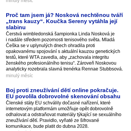
minulý měsíc
Proč tam jsem já? Nosková nechtěnou tváří
„trans kauzy“. Koučka Sereny vytáhla její
slabinu
Čerstvá wimbledonská šampionka Linda Nosková je
i nadále středem pozornosti tenisového světa. Mladá
Češka se v uplynulých dnech ohradila proti
opakovanému spojování s aktuální kauzou genetických
testů, které WTA zavedla, aby „zachovala integritu
ženského profesionálního tenisu“. Zároveň Noskovou
analyticky rozebrala slavná trenérka Rennae Stubbsová.
minulý měsíc
Boj proti zneužívání dětí online pokračuje.
EU povolila dobrovolné skenování obsahu
Členské státy EU schválily dočasné nařízení, které
internetovým platformám umožňuje opět dobrovolně
odhalovat a odstraňovat materiály týkající se sexuálního
zneužívání dětí. Pravidlo, vyňaté ze šifrované
komunikace, bude platit do dubna 2028.