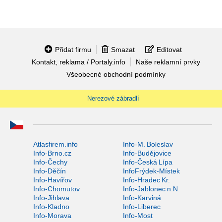
Přidat firmu
Smazat
Editovat
Kontakt, reklama / Portaly.info
Naše reklamní prvky
Všeobecné obchodní podmínky
Nerezové zábradlí
Atlasfirem.info
Info-M. Boleslav
Info-Brno.cz
Info-Budějovice
Info-Čechy
Info-Česká Lípa
Info-Děčín
InfoFrýdek-Místek
Info-Havířov
Info-Hradec Kr.
Info-Chomutov
Info-Jablonec n.N.
Info-Jihlava
Info-Karviná
Info-Kladno
Info-Liberec
Info-Morava
Info-Most