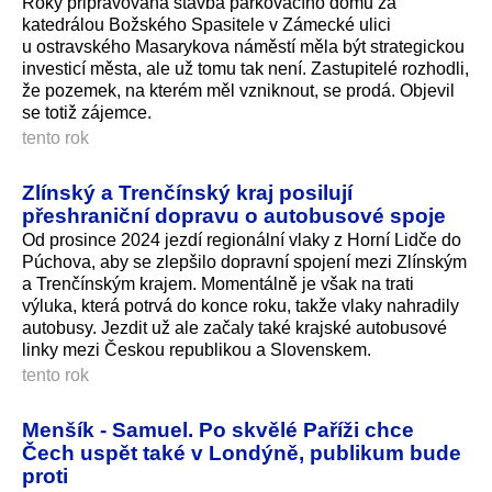
Roky připravovaná stavba parkovacího domu za
katedrálou Božského Spasitele v Zámecké ulici
u ostravského Masarykova náměstí měla být strategickou
investicí města, ale už tomu tak není. Zastupitelé rozhodli,
že pozemek, na kterém měl vzniknout, se prodá. Objevil
se totiž zájemce.
tento rok
Zlínský a Trenčínský kraj posilují
přeshraniční dopravu o autobusové spoje
Od prosince 2024 jezdí regionální vlaky z Horní Lidče do
Púchova, aby se zlepšilo dopravní spojení mezi Zlínským
a Trenčínským krajem. Momentálně je však na trati
výluka, která potrvá do konce roku, takže vlaky nahradily
autobusy. Jezdit už ale začaly také krajské autobusové
linky mezi Českou republikou a Slovenskem.
tento rok
Menšík - Samuel. Po skvělé Paříži chce
Čech uspět také v Londýně, publikum bude
proti