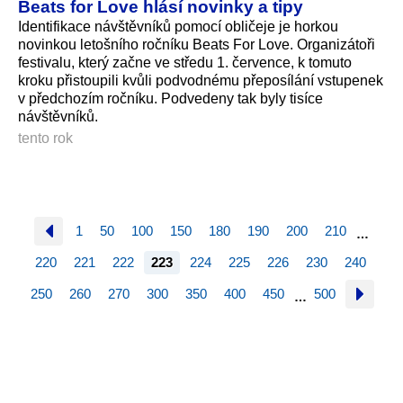
Beats for Love hlásí novinky a tipy
Identifikace návštěvníků pomocí obličeje je horkou
novinkou letošního ročníku Beats For Love. Organizátoři
festivalu, který začne ve středu 1. července, k tomuto
kroku přistoupili kvůli podvodnému přeposílání vstupenek
v předchozím ročníku. Podvedeny tak byly tisíce
návštěvníků.
tento rok
1
50
100
150
180
190
200
210
…
220
221
222
223
224
225
226
230
240
250
260
270
300
350
400
450
500
…