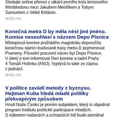
Sledujte online přenos z utkání prvního kola tenisového
Wimbledonu mezi Jakubem Menšíkem a Tobym
Samuelem z Velké Británie.
tento rok
Konečná metra D by měla nést jiné jméno.
Komise nesouhlasí s názvem Depo Písnice
Místopisná komise pražského magistrátu doporučila
konečnou stanici budované trasy metra D pojmenovat
Prameny. Původní pracovní název byl Depo Písnice.
V úterý o tom informoval člen komise a radní Prahy
4 Tomáš Hrdinka (ANO). Vyplývá to také ze zápisu
z jednání.
tento rok
V politice zavádí metody z byznysu.
Hejtman Kuba hledá mladé politiky
překvapivým způsobem
Hnutí Naše Česko je prvním subjektem, který si objednal
program Institutu politické participace mladých.
S náborem nadaných a schopných lidí bude pomáhat