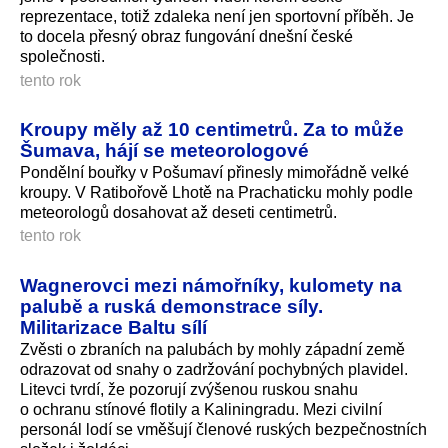
reprezentace, totiž zdaleka není jen sportovní příběh. Je
to docela přesný obraz fungování dnešní české
společnosti.
tento rok
Kroupy měly až 10 centimetrů. Za to může
Šumava, hájí se meteorologové
Pondělní bouřky v Pošumaví přinesly mimořádně velké
kroupy. V Ratibořově Lhotě na Prachaticku mohly podle
meteorologů dosahovat až deseti centimetrů.
tento rok
Wagnerovci mezi námořníky, kulomety na
palubě a ruská demonstrace síly.
Militarizace Baltu sílí
Zvěsti o zbraních na palubách by mohly západní země
odrazovat od snahy o zadržování pochybných plavidel.
Litevci tvrdí, že pozorují zvýšenou ruskou snahu
o ochranu stínové flotily a Kaliningradu. Mezi civilní
personál lodí se vměšují členové ruských bezpečnostních