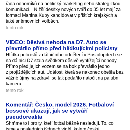
řada odborníků na politický marketing nebo strategickou
komunikaci. Nižší desítky nových tváří do 35 let mají za
formaci Martina Kuby kandidovat v příštích krajských a
také sněmovních volbách.
tento rok
VIDEO: Děsivá nehoda na D7. Auto se
převrátilo přímo před hlídkujícími policisty
Hlídka policistů z dálničního oddělení v Postoloprtech se
na dálnici D7 stala svědkem děsivě vyhlížející nehody.
Přímo před jejich vozem se na bok převrátilo jedno
z projíždějících aut. Událost, která se nakonec obešla bez
vážné újmy na zdraví, se tak podařilo natočit na palubní
kameru.
tento rok
Komentář: Česko, model 2026. Fotbaloví
bossové ukazují, jak se vytváří
pseudorealita
Shrňme to i pro ty, kteří fotbal běžně nesledují. To, co
jsme v posledních týdnech viděli kolem české