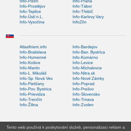
Info-Plzeň
Info-Praha
Info-Prostějov
Info-Tábor
Info-Teplice
Info-Třebíč
Info-Ústí n.L.
Info-Karlovy Vary
Info-Vysočina
InfoZlín
Atlasfiriem.info
Info-Bardejov
Info-Bratislava
Info-Ban. Bystrica
Info-Humenné
Info-Komárno
Info-Košice
Info-Levice
Info-Martin
Info-Michalovce
Info-L. Mikuláš
Info-Nitra.sk
Info-Sp. Nová Ves
Info-Nové Zámky
Info-Piešťany
Info-Poprad
Info-Pov. Bystrica
Info-Prešov
Info-Prievidza
Info-Slovensko
Info-Trenčín
Info-Trnava
Info-Žilina
Info-Zvolen
Tento web používá k poskytování služeb, personalizaci reklam a