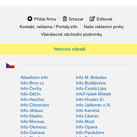
Přidat firmu
Smazat
Editovat
Kontakt, reklama / Portaly.info
Naše reklamní prvky
Všeobecné obchodní podmínky
Nerezové zábradlí
Atlasfirem.info
Info-M. Boleslav
Info-Brno.cz
Info-Budějovice
Info-Čechy
Info-Česká Lípa
Info-Děčín
InfoFrýdek-Místek
Info-Havířov
Info-Hradec Kr.
Info-Chomutov
Info-Jablonec n.N.
Info-Jihlava
Info-Karviná
Info-Kladno
Info-Liberec
Info-Morava
Info-Most
Info-Olomouc
Info-Opava
Info-Ostrava
Info-Pardubice