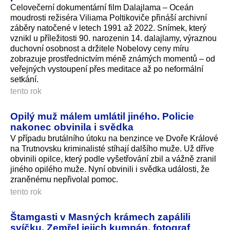
Celovečerní dokumentární film Dalajlama – Oceán
moudrosti režiséra Viliama Poltikoviče přináší archivní
záběry natočené v letech 1991 až 2022. Snímek, který
vznikl u příležitosti 90. narozenin 14. dalajlamy, výraznou
duchovní osobnost a držitele Nobelovy ceny míru
zobrazuje prostřednictvím méně známých momentů – od
veřejných vystoupení přes meditace až po neformální
setkání.
tento rok
Opilý muž málem umlátil jiného. Policie
nakonec obvinila i svědka
V případu brutálního útoku na benzince ve Dvoře Králové
na Trutnovsku kriminalisté stíhají dalšího muže. Už dříve
obvinili opilce, který podle vyšetřování zbil a vážně zranil
jiného opilého muže. Nyní obvinili i svědka události, že
zraněnému nepřivolal pomoc.
tento rok
Štamgasti v Masných krámech zapálili
svíčku. Zemřel jejich kumpán, fotograf