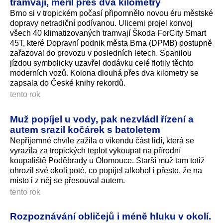
tramvají, měřil přes dva kilometry
Brno si v tropickém počasí připomnělo novou éru městské
dopravy netradiční podívanou. Ulicemi projel konvoj
všech 40 klimatizovaných tramvají Škoda ForCity Smart
45T, které Dopravní podnik města Brna (DPMB) postupně
zařazoval do provozu v posledních letech. Spanilou
jízdou symbolicky uzavřel dodávku celé flotily těchto
moderních vozů. Kolona dlouhá přes dva kilometry se
zapsala do České knihy rekordů.
tento rok
Muž popíjel u vody, pak nezvládl řízení a
autem srazil kočárek s batoletem
Nepříjemné chvíle zažila o víkendu část lidí, která se
vyrazila za tropických teplot vykoupat na přírodní
koupaliště Poděbrady u Olomouce. Starší muž tam totiž
ohrozil své okolí poté, co popíjel alkohol i přesto, že na
místo i z něj se přesouval autem.
tento rok
Rozpoznávání obličejů i méně hluku v okolí.