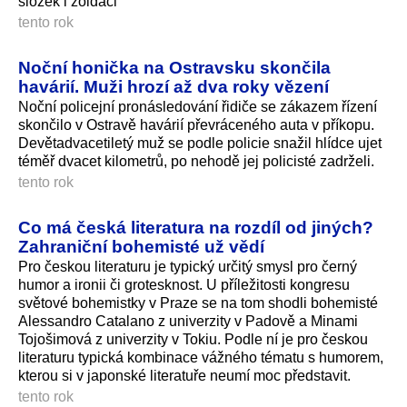
složek i žoldáci
tento rok
Noční honička na Ostravsku skončila
havárií. Muži hrozí až dva roky vězení
Noční policejní pronásledování řidiče se zákazem řízení
skončilo v Ostravě havárií převráceného auta v příkopu.
Devětadvacetiletý muž se podle policie snažil hlídce ujet
téměř dvacet kilometrů, po nehodě jej policisté zadrželi.
tento rok
Co má česká literatura na rozdíl od jiných?
Zahraniční bohemisté už vědí
Pro českou literaturu je typický určitý smysl pro černý
humor a ironii či grotesknost. U příležitosti kongresu
světové bohemistky v Praze se na tom shodli bohemisté
Alessandro Catalano z univerzity v Padově a Minami
Tojošimová z univerzity v Tokiu. Podle ní je pro českou
literaturu typická kombinace vážného tématu s humorem,
kterou si v japonské literatuře neumí moc představit.
tento rok