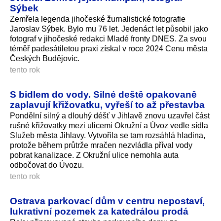
Sýbek
Zemřela legenda jihočeské žurnalistické fotografie
Jaroslav Sýbek. Bylo mu 76 let. Jedenáct let působil jako
fotograf v jihočeské redakci Mladé fronty DNES. Za svou
téměř padesátiletou praxi získal v roce 2024 Cenu města
Českých Budějovic.
tento rok
S bidlem do vody. Silné deště opakovaně
zaplavují křižovatku, vyřeší to až přestavba
Pondělní silný a dlouhý déšť v Jihlavě znovu uzavřel část
rušné křižovatky mezi ulicemi Okružní a Úvoz vedle sídla
Služeb města Jihlavy. Vytvořila se tam rozsáhlá hladina,
protože během průtrže mračen nezvládla příval vody
pobrat kanalizace. Z Okružní ulice nemohla auta
odbočovat do Úvozu.
tento rok
Ostrava parkovací dům v centru nepostaví,
lukrativní pozemek za katedrálou prodá