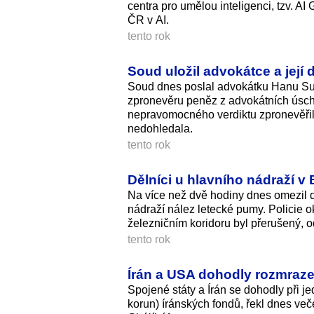
centra pro umělou inteligenci, tzv. AI
ČR v AI.
tento rok
Soud uložil advokátce a její
Soud dnes poslal advokátku Hanu Suk
zpronevěru peněz z advokátních úsch
nepravomocného verdiktu zpronevěřily
nedohledala.
tento rok
Dělníci u hlavního nádraží 
Na více než dvě hodiny dnes omezil d
nádraží nález letecké pumy. Policie o
železničním koridoru byl přerušený, 
tento rok
Írán a USA dohodly rozmraze
Spojené státy a Írán se dohodly při j
korun) íránských fondů, řekl dnes v