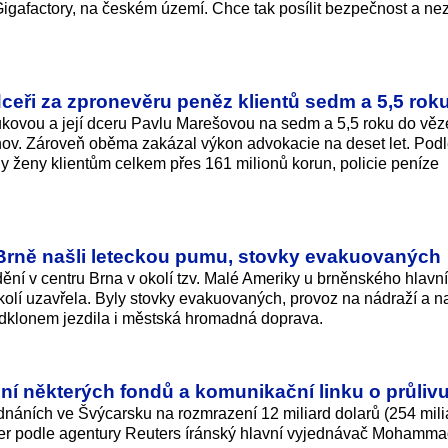
 Gigafactory, na českém území. Chce tak posílit bezpečnost a nez
 dceři za zpronevěru peněz klientů sedm a 5,5 rok
ovou a její dceru Pavlu Marešovou na sedm a 5,5 roku do věz
ov. Zároveň oběma zakázal výkon advokacie na deset let. Pod
 ženy klientům celkem přes 161 milionů korun, policie peníze
v Brně našli leteckou pumu, stovky evakuovaných
ění v centru Brna v okolí tzv. Malé Ameriky u brněnského hlavn
kolí uzavřela. Byly stovky evakuovaných, provoz na nádraží a n
odklonem jezdila i městská hromadná doprava.
ní některých fondů a komunikační linku o průliv
ednáních ve Švýcarsku na rozmrazení 12 miliard dolarů (254 mili
ečer podle agentury Reuters íránský hlavní vyjednávač Mohamm