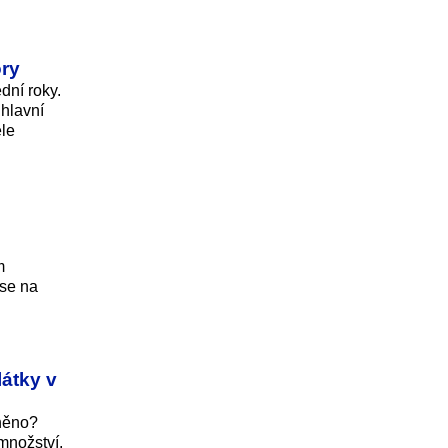
ory
ní roky.
 hlavní
ele
m
 se na
látky v
lněno?
 množství,