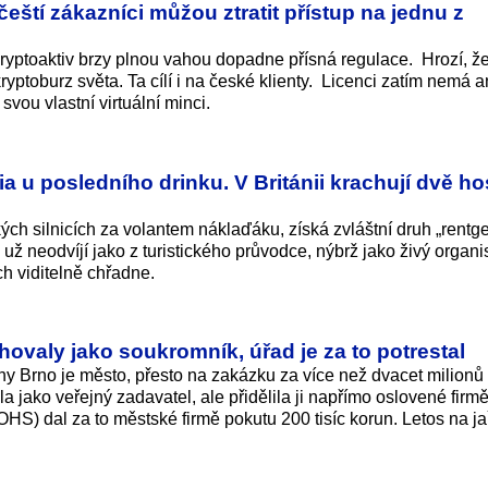
 čeští zákazníci můžou ztratit přístup na jednu z
kryptoaktiv brzy plnou vahou dopadne přísná regulace. Hrozí, že 
ryptoburz světa. Ta cílí i na české klienty. Licenci zatím nemá a
svou vlastní virtuální minci.
a u posledního drinku. V Británii krachují dvě h
kých silnicích za volantem náklaďáku, získá zvláštní druh „rent
 už neodvíjí jako z turistického průvodce, nýbrž jako živý organ
h viditelně chřadne.
hovaly jako soukromník, úřad je za to potrestal
hy Brno je město, přesto na zakázku za více než dvacet milionů
a jako veřejný zadavatel, ale přidělila ji napřímo oslovené firm
) dal za to městské firmě pokutu 200 tisíc korun. Letos na jař