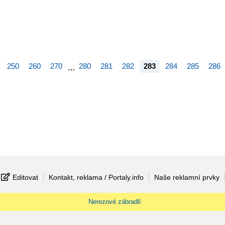
250
260
270
280
281
282
283
284
285
286
…
Editovat
Kontakt, reklama / Portaly.info
Naše reklamní prvky
Nerezové zábradlí