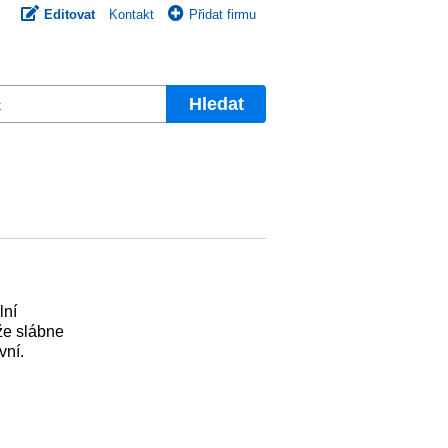
Editovat
Kontakt
Přidat firmu
Hledat
lní
že slábne
vní.