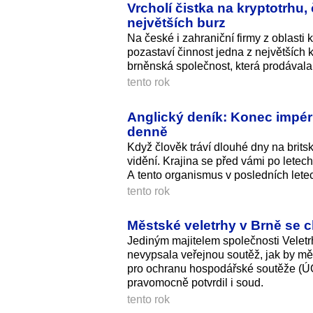
Vrcholí čistka na kryptotrhu,
největších burz
Na české i zahraniční firmy z oblasti 
pozastaví činnost jedna z největších k
brněnská společnost, která prodávala 
tento rok
Anglický deník: Konec impéri
denně
Když člověk tráví dlouhé dny na brits
vidění. Krajina se před vámi po letech
A tento organismus v posledních letec
tento rok
Městské veletrhy v Brně se c
Jediným majitelem společnosti Veletr
nevypsala veřejnou soutěž, jak by měl
pro ochranu hospodářské soutěže (ÚOHS
pravomocně potvrdil i soud.
tento rok