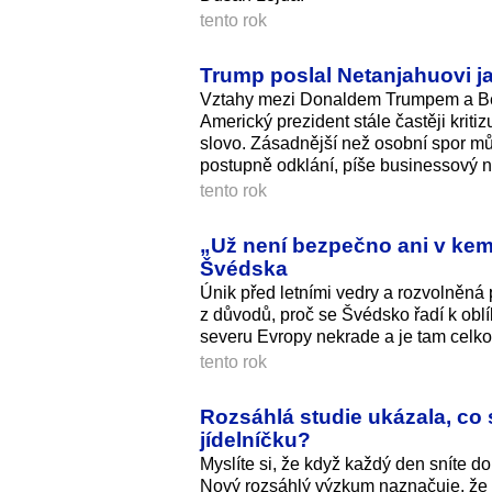
tento rok
Trump poslal Netanjahuovi ja
Vztahy mezi Donaldem Trumpem a Ben
Americký prezident stále častěji kriti
slovo. Zásadnější než osobní spor mů
postupně odklání, píše businessový 
tento rok
„Už není bezpečno ani v kemp
Švédska
Únik před letními vedry a rozvolněná 
z důvodů, proč se Švédsko řadí k oblí
severu Evropy nekrade a je tam celko
tento rok
Rozsáhlá studie ukázala, co s
jídelníčku?
Myslíte si, že když každý den sníte d
Nový rozsáhlý výzkum naznačuje, že sku