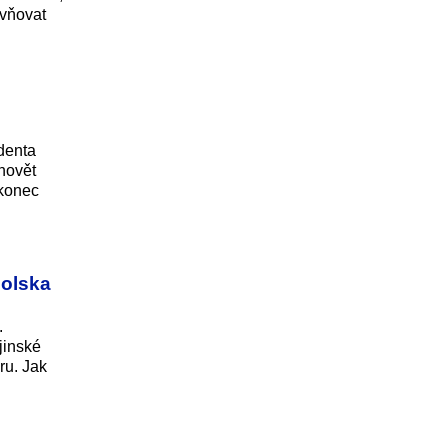
ivňovat
denta
hovět
akonec
Polska
.
jinské
ru. Jak