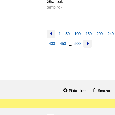
Ghálíbáf.
tento rok
1
50
100
150
200
240
400
450
500
…
Přidat firmu
Smazat