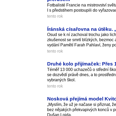
Fotbalisté Francie na mistrovství svět
I s předstihem postoupili do vyřazovac
tento rok
Íránská císařovna na útěku. „
Osud se k ní zachoval trochu jako lich
zkušenost se smrtí blízkých, bezmoc a
vydání Pamětí Farah Pahlaví, ženy pos
tento rok
Druhé kolo přijímaček: Přes 
Téměř 13 000 uchazečů o střední škol
se dozvědí právě dnes, a to prostřed
vybraných škol.
tento rok
Nosková přejímá model Kvito
„Myslím, že už je načase si přiznat, 
bez nějakých překvapivých konců v prv
Dušan Lojda.