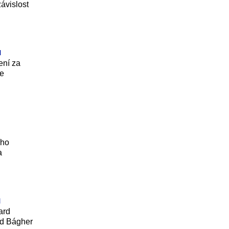
ávislost
u
ení za
le
ího
a
u
ard
ad Bágher