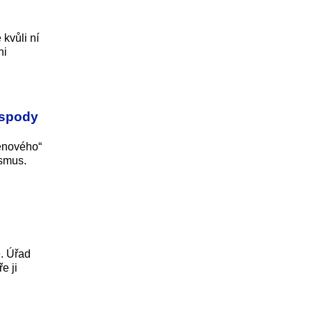
kvůli ní
ni
ospody
genového“
ismus.
ě. Úřad
e ji