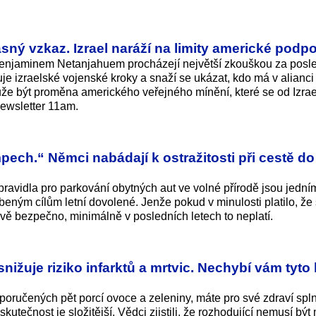
sný vzkaz. Izrael naráží na limity americké podp
jaminem Netanjahuem procházejí největší zkouškou za posled
zuje izraelské vojenské kroky a snaží se ukázat, kdo má v alianci
že být proměna amerického veřejného mínění, které se od Izra
newsletter 11am.
ech.“ Němci nabádají k ostražitosti při cestě do
pravidla pro parkování obytných aut ve volné přírodě jsou jední
beným cílům letní dovolené. Jenže pokud v minulosti platilo, že
vě bezpečno, minimálně v posledních letech to neplatí.
nižuje riziko infarktů a mrtvic. Nechybí vám tyto 
oporučených pět porcí ovoce a zeleniny, máte pro své zdraví sp
tečnost je složitější. Vědci zjistili, že rozhodující nemusí být