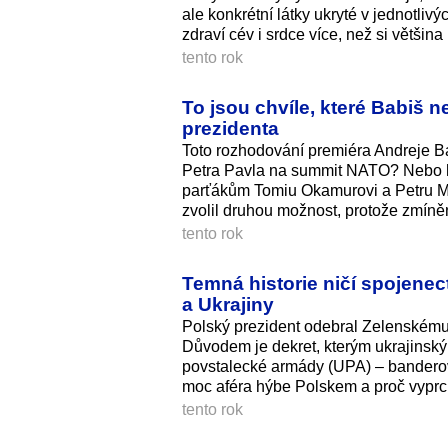
ale konkrétní látky ukryté v jednotliv
zdraví cév i srdce více, než si většina
tento rok
To jsou chvíle, které Babiš 
prezidenta
Toto rozhodování premiéra Andreje Ba
Petra Pavla na summit NATO? Nebo ho
parťákům Tomiu Okamurovi a Petru Mac
zvolil druhou možnost, protože zmíněn
tento rok
Temná historie ničí spojenect
a Ukrajiny
Polský prezident odebral Zelenskému
Důvodem je dekret, kterým ukrajinský
povstalecké armády (UPA) – banderov
moc aféra hýbe Polskem a proč vyprc
tento rok