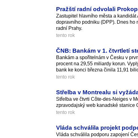
Pražští radní odvolali Proko
Zastupitel hlavního města a kandidát
dopravního podniku (DPP). Dnes ho n
radní Prahy.
tento rok
ČNB: Bankám v 1. čtvrtletí st
Bankám a spořitelnám v Česku v prvním
procent na 29,55 miliardy korun. Vypl
bank ke konci března činila 11,91 bili
tento rok
Střelba v Montrealu si vyžáda
Střelba ve čtvrti Côte-des-Neiges v Mon
zpravodajský web kanadské stanice CBC
tento rok
Vláda schválila projekt pod
Vláda schválila podporu zapojení Če