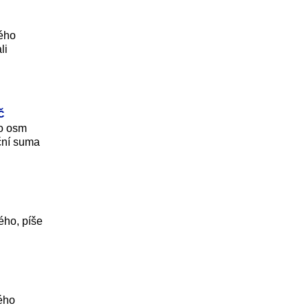
kého
li
č
 o osm
nční suma
lého, píše
ého