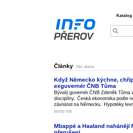
Katalog
Články
283. strana
Když Německo kýchne, chřipk
exguvernér ČNB Tůma
Bývalý guvernér ČNB Zdeněk Tůma va
disciplíny. Česká ekonomika podle ně
závislost na Německu. Hypotéky levn
tento rok
Mbappé a Haaland nahánějí M
přerušení