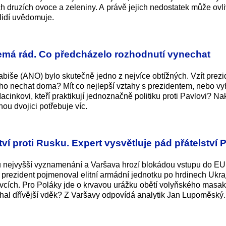
ých druzích ovoce a zeleniny. A právě jejich nedostatek může ovl
 lidí uvědomuje.
nemá rád. Co předcházelo rozhodnutí vynechat
biše (ANO) bylo skutečně jedno z nejvíce obtížných. Vzít prezi
 nechat doma? Mít co nejlepší vztahy s prezidentem, nebo vy
inkovi, kteří praktikují jednoznačně politiku proti Pavlovi? N
ou dvojici potřebuje víc.
ví proti Rusku. Expert vysvětluje pád přátelství 
 nejvyšší vyznamenání a Varšava hrozí blokádou vstupu do EU
 prezident pojmenoval elitní armádní jednotku po hrdinech Ukra
cích. Pro Poláky jde o krvavou urážku obětí volyňského masak
hal dřívější vděk? Z Varšavy odpovídá analytik Jan Lupoměský.