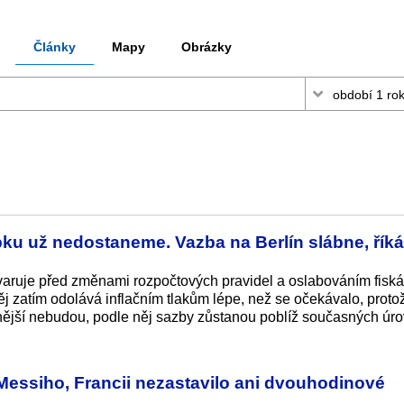
Články
Mapy
Obrázky
u už nedostaneme. Vazba na Berlín slábne, říká
ruje před změnami rozpočtových pravidel a oslabováním fiská
j zatím odolává inflačním tlakům lépe, než se očekávalo, proto
ější nebudou, podle něj sazby zůstanou poblíž současných úro
essiho, Francii nezastavilo ani dvouhodinové