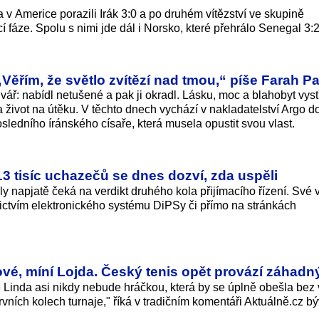
a v Americe porazili Irák 3:0 a po druhém vítězství ve skupině
í fáze. Spolu s nimi jde dál i Norsko, které přehrálo Senegal 3:2
Věřím, že světlo zvítězí nad tmou,“ píše Farah Pa
vář: nabídl netušené a pak ji okradl. Lásku, moc a blahobyt vyst
 život na útěku. V těchto dnech vychází v nakladatelství Argo 
ledního íránského císaře, která musela opustit svou vlast.
13 tisíc uchazečů se dnes dozví, zda uspěli
y napjatě čeká na verdikt druhého kola přijímacího řízení. Své 
nictvím elektronického systému DiPSy či přímo na stránkách
vé, míní Lojda. Český tenis opět provází záhadný
že Linda asi nikdy nebude hráčkou, která by se úplně obešla bez
ních kolech turnaje," říká v tradičním komentáři Aktuálně.cz bý