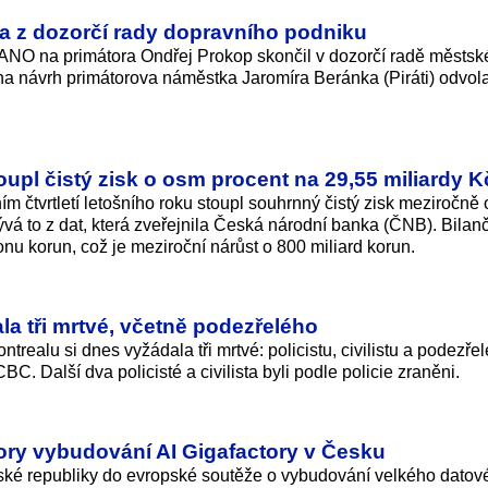
pa z dozorčí rady dopravního podniku
 ANO na primátora Ondřej Prokop skončil v dozorčí radě městs
a návrh primátorova náměstka Jaromíra Beránka (Piráti) odvola
oupl čistý zisk o osm procent na 29,55 miliardy K
 čtvrtletí letošního roku stoupl souhrnný čistý zisk meziročně
ývá to z dat, která zveřejnila Česká národní banka (ČNB). Bila
onu korun, což je meziroční nárůst o 800 miliard ko­run.
la tři mrtvé, včetně podezřelého
trealu si dnes vyžádala tři mrtvé: policistu, civilistu a podezře
. Další dva policisté a civilista byli podle policie zraněni.
pory vybudování AI Gigafactory v Česku
ské republiky do evropské soutěže o vybudování velkého datov