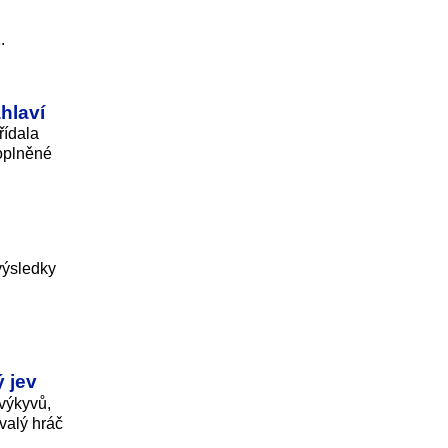
.
hlaví
řídala
doplněné
výsledky
 jev
 výkyvů,
valý hráč