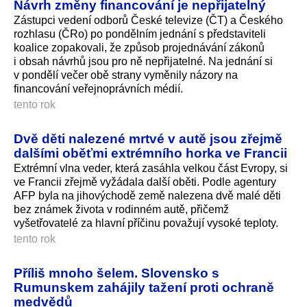
Návrh změny financování je nepřijatelný
Zástupci vedení odborů České televize (ČT) a Českého
rozhlasu (ČRo) po pondělním jednání s představiteli
koalice zopakovali, že způsob projednávání zákonů
i obsah návrhů jsou pro ně nepřijatelné. Na jednání si
v pondělí večer obě strany vyměnily názory na
financování veřejnoprávních mé­dií.
tento rok
Dvě děti nalezené mrtvé v autě jsou zřejmě
dalšími oběťmi extrémního horka ve Francii
Extrémní vlna veder, která zasáhla velkou část Evropy, si
ve Francii zřejmě vyžádala další oběti. Podle agentury
AFP byla na jihovýchodě země nalezena dvě malé děti
bez známek života v rodinném autě, přičemž
vyšetřovatelé za hlavní příčinu považují vysoké teploty.
tento rok
Příliš mnoho šelem. Slovensko s
Rumunskem zahájily tažení proti ochraně
medvědů