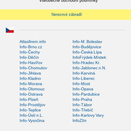
Všeobecné obchodní podmínky
Nerezové zábradlí
Atlasfirem.info
Info-M. Boleslav
Info-Brno.cz
Info-Budějovice
Info-Čechy
Info-Česká Lípa
Info-Děčín
InfoFrýdek-Místek
Info-Havířov
Info-Hradec Kr.
Info-Chomutov
Info-Jablonec n.N.
Info-Jihlava
Info-Karviná
Info-Kladno
Info-Liberec
Info-Morava
Info-Most
Info-Olomouc
Info-Opava
Info-Ostrava
Info-Pardubice
Info-Plzeň
Info-Praha
Info-Prostějov
Info-Tábor
Info-Teplice
Info-Třebíč
Info-Ústí n.L.
Info-Karlovy Vary
Info-Vysočina
InfoZlín