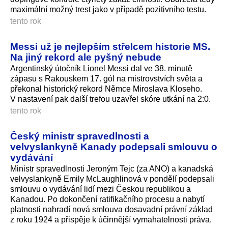
maximální možný trest jako v případě pozitivního testu.
tento rok
Messi už je nejlepším střelcem historie MS.
Na jiný rekord ale pyšný nebude
Argentinský útočník Lionel Messi dal ve 38. minutě
zápasu s Rakouskem 17. gól na mistrovstvích světa a
překonal historický rekord Němce Miroslava Kloseho.
V nastavení pak další trefou uzavřel skóre utkání na 2:0.
tento rok
Český ministr spravedlnosti a
velvyslankyně Kanady podepsali smlouvu o
vydávání
Ministr spravedlnosti Jeroným Tejc (za ANO) a kanadská
velvyslankyně Emily McLaughlinová v pondělí podepsali
smlouvu o vydávání lidí mezi Českou republikou a
Kanadou. Po dokončení ratifikačního procesu a nabytí
platnosti nahradí nová smlouva dosavadní právní základ
z roku 1924 a přispěje k účinnější vymahatelnosti prá­va.