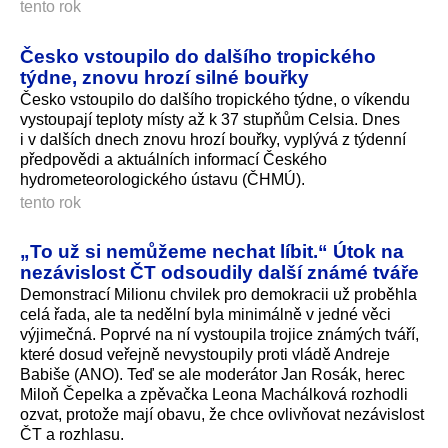
tento rok
Česko vstoupilo do dalšího tropického
týdne, znovu hrozí silné bouřky
Česko vstoupilo do dalšího tropického týdne, o víkendu
vystoupají teploty místy až k 37 stupňům Celsia. Dnes
i v dalších dnech znovu hrozí bouřky, vyplývá z týdenní
předpovědi a aktuálních informací Českého
hydrometeorolo­gického ústavu (ČHMÚ).
tento rok
„To už si nemůžeme nechat líbit.“ Útok na
nezávislost ČT odsoudily další známé tváře
Demonstrací Milionu chvilek pro demokracii už proběhla
celá řada, ale ta nedělní byla minimálně v jedné věci
výjimečná. Poprvé na ní vystoupila trojice známých tváří,
které dosud veřejně nevystoupily proti vládě Andreje
Babiše (ANO). Teď se ale moderátor Jan Rosák, herec
Miloň Čepelka a zpěvačka Leona Machálková rozhodli
ozvat, protože mají obavu, že chce ovlivňovat nezávislost
ČT a rozhlasu.