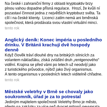
Na české i zahraniční firmy z oblasti kryptoaktiv brzy
plnou vahou dopadne přísná regulace. Hrozí, že kvůli ní
pozastaví činnost jedna z největších kryptoburz světa. Ta
cílí i na české klienty. Licenci zatím nemá ani brněnská
společnost, která prodávala svou vlastní virtuální minci.
tento rok
Anglický deník: Konec impéria u posledního
drinku. V Británii krachují dvě hospody
denně
Když člověk tráví dlouhé dny na britských silnicích za
volantem náklaďáku, získá zvláštní druh „rentgenového“
vidění. Krajina se před vámi po letech už neodvíjí jako
z turistického průvodce, nýbrž jako živý organismus.
A tento organismus v posledních letech viditelně chřadne.
tento rok
Městské veletrhy v Brně se chovaly jako
soukromník, úřad je za to potrestal
Jediným majitelem společnosti Veletrhy Brno je město,
přesto na zakázku za více než dvacet milionů nevypsala