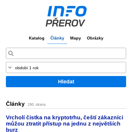
Katalog
Články
Mapy
Obrázky
Hledat
Články
290. strana
Vrcholí čistka na kryptotrhu, čeští zákazníci
můžou ztratit přístup na jednu z největších
burz