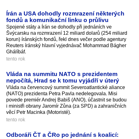
Írán a USA dohodly rozmrazení některých
fondů a komunikační linku o průlivu
Spojené státy a Írán se dohodly při jednáních ve
Švýcarsku na rozmrazení 12 miliard dolarů (254 miliard
korun) íránských fondů, řekl dnes večer podle agentury
Reuters íránský hlavní vyjednávač Mohammad Bágher
Ghálíbáf.
tento rok
Vláda na summitu NATO s prezidentem
nepočítá, Hrad se k tomu vyjádří v úterý
Vláda na červencový summit Severoatlantické aliance
(NATO) prezidenta Petra Pavla nedelegovala. Misi
povede premiér Andrej Babiš (ANO), účastnit se budou
i ministři obrany Jaromír Zůna (za SPD) a zahraničních
věcí Petr Macinka (Motoristé).
tento rok
Odboráři ČT a ČRo po jednání s koalicí: