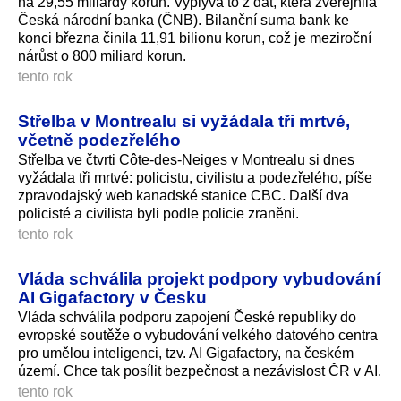
na 29,55 miliardy korun. Vyplývá to z dat, která zveřejnila
Česká národní banka (ČNB). Bilanční suma bank ke
konci března činila 11,91 bilionu korun, což je meziroční
nárůst o 800 miliard ko­run.
tento rok
Střelba v Montrealu si vyžádala tři mrtvé,
včetně podezřelého
Střelba ve čtvrti Côte-des-Neiges v Montrealu si dnes
vyžádala tři mrtvé: policistu, civilistu a podezřelého, píše
zpravodajský web kanadské stanice CBC. Další dva
policisté a civilista byli podle policie zraněni.
tento rok
Vláda schválila projekt podpory vybudování
AI Gigafactory v Česku
Vláda schválila podporu zapojení České republiky do
evropské soutěže o vybudování velkého datového centra
pro umělou inteligenci, tzv. AI Gigafactory, na českém
území. Chce tak posílit bezpečnost a nezávislost ČR v AI.
tento rok