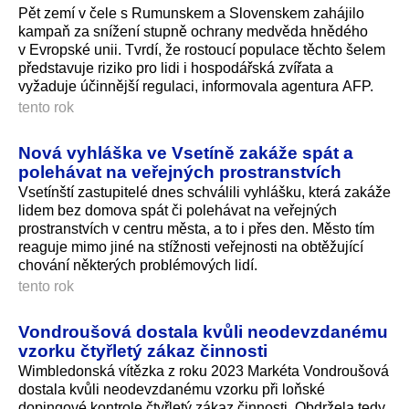
Pět zemí v čele s Rumunskem a Slovenskem zahájilo
kampaň za snížení stupně ochrany medvěda hnědého
v Evropské unii. Tvrdí, že rostoucí populace těchto šelem
představuje riziko pro lidi i hospodářská zvířata a
vyžaduje účinnější regulaci, informovala agentura AFP.
tento rok
Nová vyhláška ve Vsetíně zakáže spát a
polehávat na veřejných prostranstvích
Vsetínští zastupitelé dnes schválili vyhlášku, která zakáže
lidem bez domova spát či polehávat na veřejných
prostranstvích v centru města, a to i přes den. Město tím
reaguje mimo jiné na stížnosti veřejnosti na obtěžující
chování některých problémových lidí.
tento rok
Vondroušová dostala kvůli neodevzdanému
vzorku čtyřletý zákaz činnosti
Wimbledonská vítězka z roku 2023 Markéta Vondroušová
dostala kvůli neodevzdanému vzorku při loňské
dopingové kontrole čtyřletý zákaz činnosti. Obdržela tedy