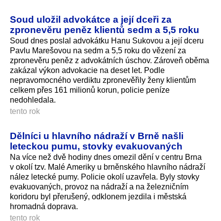
Soud uložil advokátce a její dceři za
zpronevěru peněz klientů sedm a 5,5 roku
Soud dnes poslal advokátku Hanu Sukovou a její dceru
Pavlu Marešovou na sedm a 5,5 roku do vězení za
zpronevěru peněz z advokátních úschov. Zároveň oběma
zakázal výkon advokacie na deset let. Podle
nepravomocného verdiktu zpronevěřily ženy klientům
celkem přes 161 milionů korun, policie peníze
nedohledala.
tento rok
Dělníci u hlavního nádraží v Brně našli
leteckou pumu, stovky evakuovaných
Na více než dvě hodiny dnes omezil dění v centru Brna
v okolí tzv. Malé Ameriky u brněnského hlavního nádraží
nález letecké pumy. Policie okolí uzavřela. Byly stovky
evakuovaných, provoz na nádraží a na železničním
koridoru byl přerušený, odklonem jezdila i městská
hromadná doprava.
tento rok