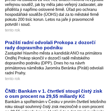
veřejnou soutěž, jak by měla jako veřejný zadavatel, ale
přidělila ji napřímo oslovené firmě. Úřad pro ochranu
hospodářské soutěže (ÚOHS) dal za to městské firmě
pokutu 200 tisíc korun. Letos na jaře ji pravomocně
potvrdil i soud.
tento rok
Pražští radní odvolali Prokopa z dozorčí
rady dopravního podniku
Zastupitel hlavního města a kandidát ANO na primátora
Ondřej Prokop skončil v dozorčí radě městského
dopravního podniku (DPP). Dnes ho na návrh
primátorova náměstka Jaromíra Beránka (Piráti) odvolali
radní Prahy.
tento rok
ČNB: Bankám v 1. čtvrtletí stoupl čistý zisk
o osm procent na 29,55 miliardy Kč
Bankám a spořitelnám v Česku v prvním čtvrtletí letošního
roku stoupl souhrnný čistý zisk meziročně o osm procent