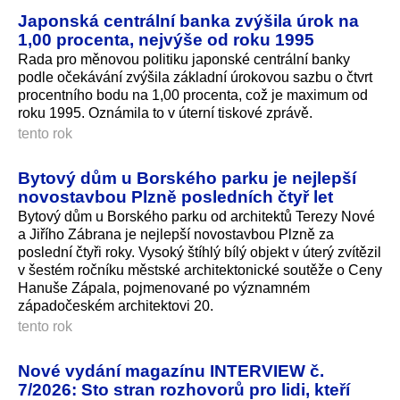
Japonská centrální banka zvýšila úrok na
1,00 procenta, nejvýše od roku 1995
Rada pro měnovou politiku japonské centrální banky
podle očekávání zvýšila základní úrokovou sazbu o čtvrt
procentního bodu na 1,00 procenta, což je maximum od
roku 1995. Oznámila to v úterní tiskové zprávě.
tento rok
Bytový dům u Borského parku je nejlepší
novostavbou Plzně posledních čtyř let
Bytový dům u Borského parku od architektů Terezy Nové
a Jiřího Zábrana je nejlepší novostavbou Plzně za
poslední čtyři roky. Vysoký štíhlý bílý objekt v úterý zvítězil
v šestém ročníku městské architektonické soutěže o Ceny
Hanuše Zápala, pojmenované po významném
západočeském architektovi 20.
tento rok
Nové vydání magazínu INTERVIEW č.
7/2026: Sto stran rozhovorů pro lidi, kteří