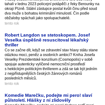
tahali v lednu 2023 policejní potápěči z řeky Berounky na
okraji Plzně. Státní zástupce poslal kvůli činu před soud
dva muže s bohatou kriminální minulostí. Čin podle
obžaloby spáchali jako spolupachatelé.
tento rok
Robert Langdon se stetoskopem. Josef
Veselka úspěšně resuscitoval lékařský
thriller
Co se začne dít, když se zdravotní stav hlavy státu stane
otázkou moci, peněz a osobních ambicí? Kniha Josefa
Veselky Prezidentské konzilium (Cosmopolis) v sobě
spojuje autenticky vylíčené nemocniční prostředí
s hektickým politickým thrillerem a zdá se tak být jedním
z nejpřístupnějších českých žánrových románů
posledních měsíců.
tento rok
Komedie Marečku, podejte mi pero! slaví
půlstoletí. Hlášky z ní zlidověly