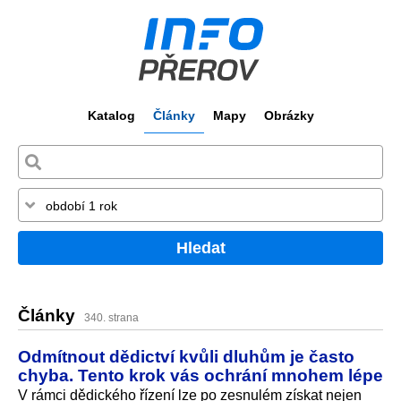
Katalog
Články
Mapy
Obrázky
Hledat
Články
340. strana
Odmítnout dědictví kvůli dluhům je často
chyba. Tento krok vás ochrání mnohem lépe
V rámci dědického řízení lze po zesnulém získat nejen