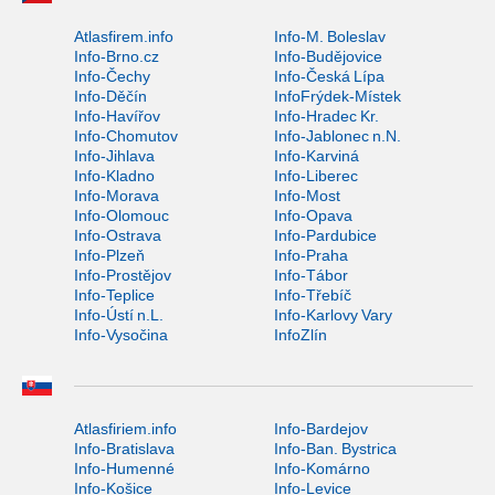
Atlasfirem.info
Info-M. Boleslav
Info-Brno.cz
Info-Budějovice
Info-Čechy
Info-Česká Lípa
Info-Děčín
InfoFrýdek-Místek
Info-Havířov
Info-Hradec Kr.
Info-Chomutov
Info-Jablonec n.N.
Info-Jihlava
Info-Karviná
Info-Kladno
Info-Liberec
Info-Morava
Info-Most
Info-Olomouc
Info-Opava
Info-Ostrava
Info-Pardubice
Info-Plzeň
Info-Praha
Info-Prostějov
Info-Tábor
Info-Teplice
Info-Třebíč
Info-Ústí n.L.
Info-Karlovy Vary
Info-Vysočina
InfoZlín
Atlasfiriem.info
Info-Bardejov
Info-Bratislava
Info-Ban. Bystrica
Info-Humenné
Info-Komárno
Info-Košice
Info-Levice