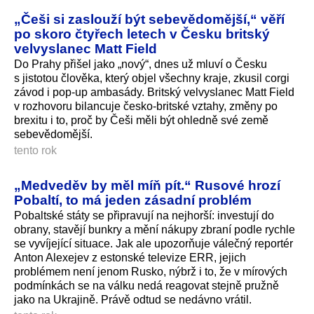
„Češi si zaslouží být sebevědomější,“ věří
po skoro čtyřech letech v Česku britský
velvyslanec Matt Field
Do Prahy přišel jako „nový“, dnes už mluví o Česku
s jistotou člověka, který objel všechny kraje, zkusil corgi
závod i pop-up ambasády. Britský velvyslanec Matt Field
v rozhovoru bilancuje česko-britské vztahy, změny po
brexitu i to, proč by Češi měli být ohledně své země
sebevědomější.
tento rok
„Medveděv by měl míň pít.“ Rusové hrozí
Pobaltí, to má jeden zásadní problém
Pobaltské státy se připravují na nejhorší: investují do
obrany, stavějí bunkry a mění nákupy zbraní podle rychle
se vyvíjející situace. Jak ale upozorňuje válečný reportér
Anton Alexejev z estonské televize ERR, jejich
problémem není jenom Rusko, nýbrž i to, že v mírových
podmínkách se na válku nedá reagovat stejně pružně
jako na Ukrajině. Právě odtud se nedávno vrátil.