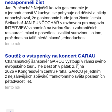
nezapomněli číst
Jan Punčochář: Největší kouzlo gastronomie je
v jednoduchosti V kuchyni se pohybuje od dětství a nikdy
nepochyboval, že gastronomie bude jeho životní cesta.
Šéfkuchař JAN PUNČOCHÁŘ v rozhovoru pro magazín
INTERVIEW vzpomíná na tvrdou školu zahraničních
restaurací, mluví o posedlosti kvalitní surovinou i o tom,
proč dnes na talíři hledá hlavně jednoduchost.
tento rok
Soutěž o vstupenky na koncert GARAU
Charismatický šansoniér GAROU vystoupí v rámci svého
evropského tour „The Best of“ v pátek 2. října
2026 v Kongresovém centru Praha. GAROU je jedním
z nejzářivějších zpěváků frankofonního světa posledních
pětadvaceti let.
tento rok