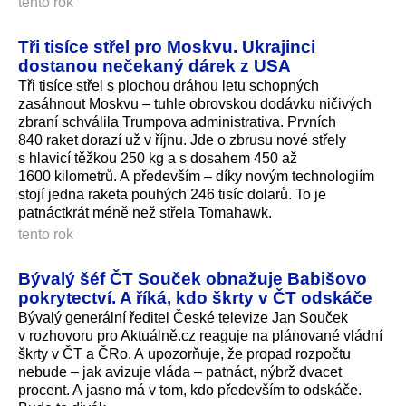
tento rok
Tři tisíce střel pro Moskvu. Ukrajinci
dostanou nečekaný dárek z USA
Tři tisíce střel s plochou dráhou letu schopných
zasáhnout Moskvu – tuhle obrovskou dodávku ničivých
zbraní schválila Trumpova administrativa. Prvních
840 raket dorazí už v říjnu. Jde o zbrusu nové střely
s hlavicí těžkou 250 kg a s dosahem 450 až
1600 kilometrů. A především – díky novým technologiím
stojí jedna raketa pouhých 246 tisíc dolarů. To je
patnáctkrát méně než střela Tomahawk.
tento rok
Bývalý šéf ČT Souček obnažuje Babišovo
pokrytectví. A říká, kdo škrty v ČT odskáče
Bývalý generální ředitel České televize Jan Souček
v rozhovoru pro Aktuálně.cz reaguje na plánované vládní
škrty v ČT a ČRo. A upozorňuje, že propad rozpočtu
nebude – jak avizuje vláda – patnáct, nýbrž dvacet
procent. A jasno má v tom, kdo především to odskáče.