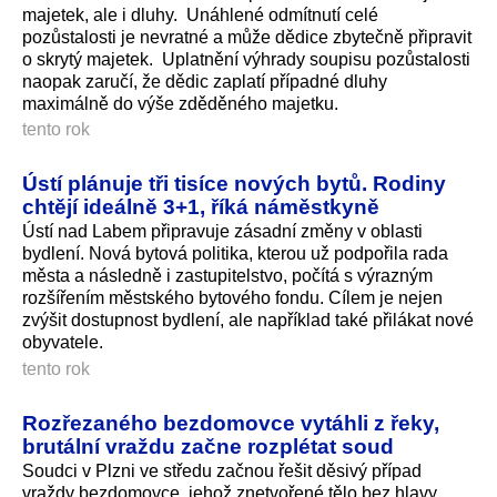
majetek, ale i dluhy. Unáhlené odmítnutí celé
pozůstalosti je nevratné a může dědice zbytečně připravit
o skrytý majetek. Uplatnění výhrady soupisu pozůstalosti
naopak zaručí, že dědic zaplatí případné dluhy
maximálně do výše zděděného majetku.
tento rok
Ústí plánuje tři tisíce nových bytů. Rodiny
chtějí ideálně 3+1, říká náměstkyně
Ústí nad Labem připravuje zásadní změny v oblasti
bydlení. Nová bytová politika, kterou už podpořila rada
města a následně i zastupitelstvo, počítá s výrazným
rozšířením městského bytového fondu. Cílem je nejen
zvýšit dostupnost bydlení, ale například také přilákat nové
obyvatele.
tento rok
Rozřezaného bezdomovce vytáhli z řeky,
brutální vraždu začne rozplétat soud
Soudci v Plzni ve středu začnou řešit děsivý případ
vraždy bezdomovce, jehož znetvořené tělo bez hlavy