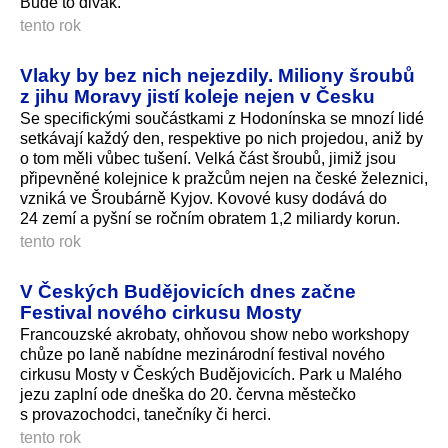
Bude to divák.
tento rok
Vlaky by bez nich nejezdily. Miliony šroubů
z jihu Moravy jistí koleje nejen v Česku
Se specifickými součástkami z Hodonínska se mnozí lidé
setkávají každý den, respektive po nich projedou, aniž by
o tom měli vůbec tušení. Velká část šroubů, jimiž jsou
připevněné kolejnice k pražcům nejen na české železnici,
vzniká ve Šroubárně Kyjov. Kovové kusy dodává do
24 zemí a pyšní se ročním obratem 1,2 miliardy korun.
tento rok
V Českých Budějovicích dnes začne
Festival nového cirkusu Mosty
Francouzské akrobaty, ohňovou show nebo workshopy
chůze po laně nabídne mezinárodní festival nového
cirkusu Mosty v Českých Budějovicích. Park u Malého
jezu zaplní ode dneška do 20. června městečko
s provazochodci, tanečníky či herci.
tento rok