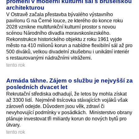
promění v moderní kulturní sál s bruselskou
architekturou
V Ostravě začala přestavba bývalého výstavního
pavilonu G na Černé louce, ze kterého do konce roku
2028 vznikne multifunkční kulturní prostor s novou
scénou Národního divadla moravskoslezského.
Rekonstrukce historického objektu z roku 1961 vyjde
město na 410 milionů korun a nabídne flexibilní sál až pro
500 diváků, velkou divadelní zkušebnu i unikátní interiér
s restaurovanými nádražními vitrážemi.
tento rok
Armáda táhne. Zájem o službu je nejvyšší za
posledních dvacet let
Rekrutační střediska odhadují, že letos by mohla získat
až 3300 lidí. Nejméně tisícovka stávajících vojáků však
zároveň odejde. Důvodem jsou věk, zdraví či
nevyhovující podmínky v posádkách. Ministerstvo obrany
plánuje investovat tři miliardy korun do nových bytů pro
útvary.
tento rok