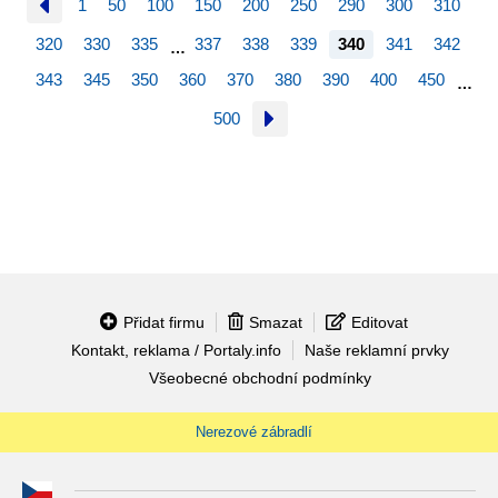
1
50
100
150
200
250
290
300
310
320
330
335
337
338
339
340
341
342
…
343
345
350
360
370
380
390
400
450
…
500
Přidat firmu
Smazat
Editovat
Kontakt, reklama / Portaly.info
Naše reklamní prvky
Všeobecné obchodní podmínky
Nerezové zábradlí