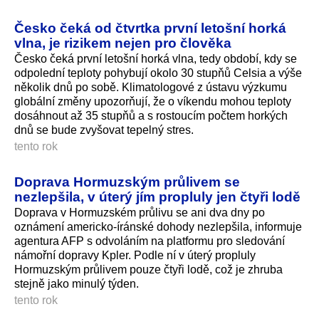
Česko čeká od čtvrtka první letošní horká
vlna, je rizikem nejen pro člověka
Česko čeká první letošní horká vlna, tedy období, kdy se
odpolední teploty pohybují okolo 30 stupňů Celsia a výše
několik dnů po sobě. Klimatologové z ústavu výzkumu
globální změny upozorňují, že o víkendu mohou teploty
dosáhnout až 35 stupňů a s rostoucím počtem horkých
dnů se bude zvyšovat tepelný stres.
tento rok
Doprava Hormuzským průlivem se
nezlepšila, v úterý jím propluly jen čtyři lodě
Doprava v Hormuzském průlivu se ani dva dny po
oznámení americko-íránské dohody nezlepšila, informuje
agentura AFP s odvoláním na platformu pro sledování
námořní dopravy Kpler. Podle ní v úterý propluly
Hormuzským průlivem pouze čtyři lodě, což je zhruba
stejně jako minulý týden.
tento rok