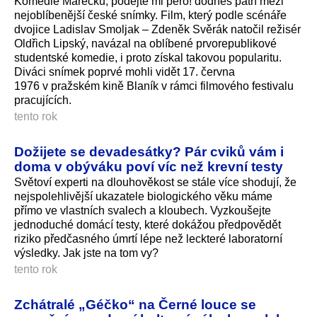
Komedie Marečku, podejte mi pero! dodnes patří mezi
nejoblíbenější české snímky. Film, který podle scénáře
dvojice Ladislav Smoljak – Zdeněk Svěrák natočil režisér
Oldřich Lipský, navázal na oblíbené prvorepublikové
studentské komedie, i proto získal takovou popularitu.
Diváci snímek poprvé mohli vidět 17. června
1976 v pražském kině Blaník v rámci filmového festivalu
pracujících.
tento rok
Dožijete se devadesátky? Pár cviků vám i
doma v obýváku poví víc než krevní testy
Světoví experti na dlouhověkost se stále více shodují, že
nejspolehlivější ukazatele biologického věku máme
přímo ve vlastních svalech a kloubech. Vyzkoušejte
jednoduché domácí testy, které dokážou předpovědět
riziko předčasného úmrtí lépe než leckteré laboratorní
výsledky. Jak jste na tom vy?
tento rok
Zchátralé „Géčko“ na Černé louce se