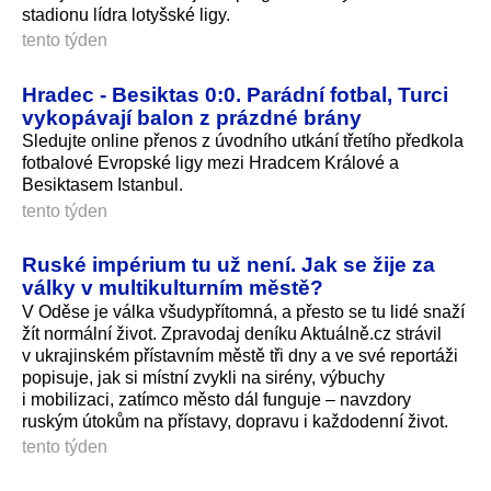
stadionu lídra lotyšské ligy.
tento týden
Hradec - Besiktas 0:0. Parádní fotbal, Turci
vykopávají balon z prázdné brány
Sledujte online přenos z úvodního utkání třetího předkola
fotbalové Evropské ligy mezi Hradcem Králové a
Besiktasem Istanbul.
tento týden
Ruské impérium tu už není. Jak se žije za
války v multikulturním městě?
V Oděse je válka všudypřítomná, a přesto se tu lidé snaží
žít normální život. Zpravodaj deníku Aktuálně.cz strávil
v ukrajinském přístavním městě tři dny a ve své reportáži
popisuje, jak si místní zvykli na sirény, výbuchy
i mobilizaci, zatímco město dál funguje – navzdory
ruským útokům na přístavy, dopravu i každodenní život.
tento týden