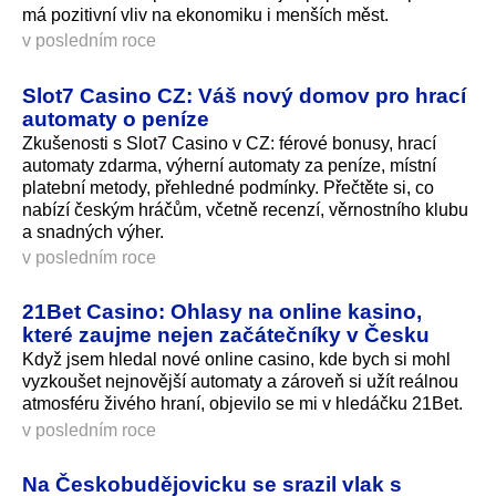
má pozitivní vliv na ekonomiku i menších měst.
v posledním roce
Slot7 Casino CZ: Váš nový domov pro hrací
automaty o peníze
Zkušenosti s Slot7 Casino v CZ: férové bonusy, hrací
automaty zdarma, výherní automaty za peníze, místní
platební metody, přehledné podmínky. Přečtěte si, co
nabízí českým hráčům, včetně recenzí, věrnostního klubu
a snadných výher.
v posledním roce
21Bet Casino: Ohlasy na online kasino,
které zaujme nejen začátečníky v Česku
Když jsem hledal nové online casino, kde bych si mohl
vyzkoušet nejnovější automaty a zároveň si užít reálnou
atmosféru živého hraní, objevilo se mi v hledáčku 21Bet.
v posledním roce
Na Českobudějovicku se srazil vlak s