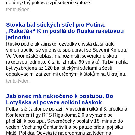
na úmyslný pokus o způsobení exploze.
tento týden
Stovka balistických střel pro Putina.
„Rakeťák“ Kim posílá do Ruska raketovou
jednotku
Rusko podle ukrajinské rozvědky chystá další krok
v prohlubující se vojenské spolupráci se Severní Koreou.
Ve Voroněžské oblasti má rozmístit severokorejskou
raketovou jednotku čítající zhruba 90 vojáků. Ta by mohla
být vyzbrojena až 120 balistickými střelami a šesti
odpalovacími zařízeními určenými k útokům na Ukrajinu.
tento týden
Jablonec má nakročeno k postupu. Do
Lotyšska si poveze solidní náskok
Fotbalisté Jablonce porazili v úvodním utkání 3. předkola
Konferenční ligy RFS Riga doma 2:0 a výrazně se
přiblížili k postupu. Severočechy poslal v 18. minutě do
vedení Vachtang Čanturišvili a po pauze přidal pojistku
Matěj Polidar. Odveta je na programu za týden na