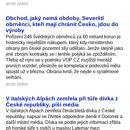
tento týden
Obchod, jaký nemá obdoby. Severští
obrněnci, kteří mají chránit Česko, jdou do
výroby
Pořízení 246 švédských obrněnců za 60 miliard korun je
historicky největším nákupem, který kdy ministerstvo
obrany pro české pozemní síly udělalo. Jenže stejně jako
jiné zbrojní kontrakty se i tenhle potýká se zpožděním.
Třeba až nyní se v podniku VOP CZ rozjíždí montáž
prvních vozidel, přestože se kompletace podvozků měla
spustit už v březnu. Obrana tvrdí, že nejde o systémové
selhání.
tento týden
V italských Alpách zemřela při túře dívka z
České republiky, píší média
V italských Alpách zemřela čtrnáctiletá dívka z České
republiky, napsal ve čtvrtek odpoledne deník il Dolomiti a
další místní média. Dívka se podle jejich informací zřítila
při horské túře s rodiči u masivu Latemar mezi