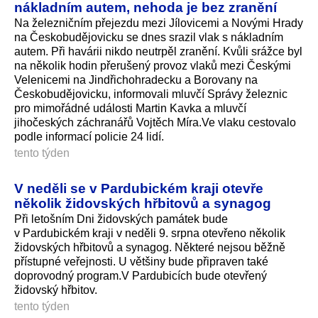
nákladním autem, nehoda je bez zranění
Na železničním přejezdu mezi Jílovicemi a Novými Hrady
na Českobudějovicku se dnes srazil vlak s nákladním
autem. Při havárii nikdo neutrpěl zranění. Kvůli srážce byl
na několik hodin přerušený provoz vlaků mezi Českými
Velenicemi na Jindřichohradecku a Borovany na
Českobudějovicku, informovali mluvčí Správy železnic
pro mimořádné události Martin Kavka a mluvčí
jihočeských záchranářů Vojtěch Míra.Ve vlaku cestovalo
podle informací policie 24 lidí.
tento týden
V neděli se v Pardubickém kraji otevře
několik židovských hřbitovů a synagog
Při letošním Dni židovských památek bude
v Pardubickém kraji v neděli 9. srpna otevřeno několik
židovských hřbitovů a synagog. Některé nejsou běžně
přístupné veřejnosti. U většiny bude připraven také
doprovodný program.V Par­dubicích bude otevřený
židovský hřbitov.
tento týden