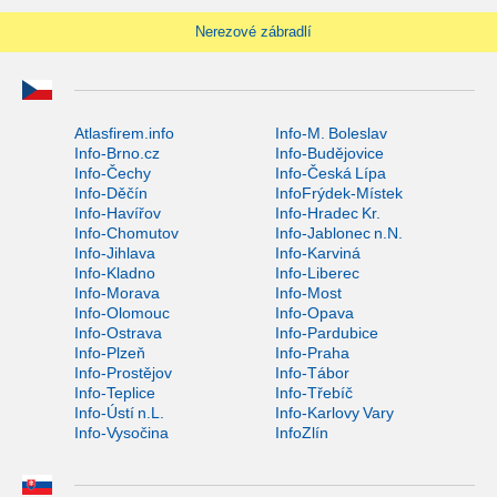
Nerezové zábradlí
Atlasfirem.info
Info-M. Boleslav
Info-Brno.cz
Info-Budějovice
Info-Čechy
Info-Česká Lípa
Info-Děčín
InfoFrýdek-Místek
Info-Havířov
Info-Hradec Kr.
Info-Chomutov
Info-Jablonec n.N.
Info-Jihlava
Info-Karviná
Info-Kladno
Info-Liberec
Info-Morava
Info-Most
Info-Olomouc
Info-Opava
Info-Ostrava
Info-Pardubice
Info-Plzeň
Info-Praha
Info-Prostějov
Info-Tábor
Info-Teplice
Info-Třebíč
Info-Ústí n.L.
Info-Karlovy Vary
Info-Vysočina
InfoZlín