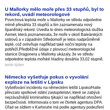
U Mallorky mělo moře přes 33 stupňů, byl to
rekord, uvádí meteorologové
Povrchová teplota moře u Mallorky ve středu odpoledne
mírně přesáhla 33 stupňů a tím zaznamenala nový
španělský rekord. Uvedla to dnes meteorologická služba
Aemet, která poznamenala, že moře v okolí Baleárských
ostrovů a v západním Středomoří je letos nadprůměrně
teplé, což ovlivňuje například také noční teploty na
pobřeží.Předběžné údaje z plovoucí meteorologické
stanice Dragonera u Mallorky ukázaly, že ve středu
odpoledne teplota mořské hladiny dosáhla 33,02 stupně.
tento týden
Německo vyšetřuje pokus o vyvolání
exploze na letišti v Lipsku
Vyšetřování incidentu na německém letišti Lipsko/Halle
převzalo spolkové státní zastupitelství, které se zabývá
nejzávažnější kriminalitou týkající se například ohrožení
bezpečnosti. Informovala o tom ve čtvrtek agentura DPA.
Úřad se sídlem v Karlsruhe má podle agentury podezření