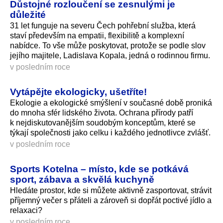
Důstojné rozloučení se zesnulými je
důležité
31 let funguje na severu Čech pohřební služba, která
staví především na empatii, flexibilitě a komplexní
nabídce. To vše může poskytovat, protože se podle slov
jejího majitele, Ladislava Kopala, jedná o rodinnou firmu.
v posledním roce
Vytápějte ekologicky, ušetříte!
Ekologie a ekologické smýšlení v současné době proniká
do mnoha sfér lidského života. Ochrana přírody patří
k nejdiskutova­nějším soudobým konceptům, které se
týkají společnosti jako celku i každého jednotlivce zvlášť.
v posledním roce
Sports Kotelna – místo, kde se potkává
sport, zábava a skvělá kuchyně
Hledáte prostor, kde si můžete aktivně zasportovat, strávit
příjemný večer s přáteli a zároveň si dopřát poctivé jídlo a
relaxaci?
v posledním roce