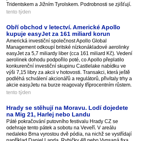
Tridentskem a Jižním Tyrolskem. Podrobnosti se zjišťují.
tento týden
Obří obchod v letectví. Americké Apollo
kupuje easyJet za 161 miliard korun
Americká investiční společnost Apollo Global
Management odkoupí britské nízkonákladové aerolinky
easyJet za 5,7 miliardy liber (cca 161 miliard Kč). Vedení
aerolinek dohodu podpořilo poté, co Apollo přeplatilo
konkurenční investiční skupinu Castlelake nabídku ve
výši 7,15 libry za akcii v hotovosti. Transakci, která ještě
podléhá schválení akcionářů a regulátorů, přivítaly trhy a
akcie easyJetu na burze reagovaly tříprocentním růstem.
tento týden
Hrady se stěhují na Moravu. Lodí dojedete
na Mig 21, Harlej nebo Landu
Páté pokračování putovního festivalu Hrady CZ se
odehraje tento pátek a sobotu na Veveří. V areálu
nedaleko Brna vyrostou dvě pódia, na nichž se vystřídají
například Daniel Landa, Rybičky 48 nebo Vypsaná fixa.