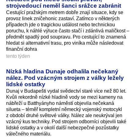
strojvedoucí neměl šanci srážce zabránit
Cestující pražským metrem dobře znají situace, kdy se
provoz linek zničehonic zastaví. Zatímco v některých
případech jde o tragickou událost nebo technickou
poruchu, k náhlé výluce často stačí i zdánlivá maličkost –
předmět spadlý pod soupravu. Pro cestující to znamená
hledat si alternativní trasu, pro viníka může následovat
finanční dohra
tento týden
Nízká hladina Dunaje odhalila nečekaný
nález. Pod vzácným strojem z války ležely
lidské ostatky
Dunaj v Budapešti vydal svědectví staré více než 80 let.
Kvůli rekordně nízké hladině vody se mezi kameny na
nábřeží u Batthyányho náměstí objevila nečekaná
silueta – téměř kompletní německý vojenský motocykl
z období druhé světové války. Nález ale neukrýval jen
vzácný kus techniky. Pod strojem odborníci objevili také
lidské ostatky a v okolí další nebezpečné pozůstatky
válečného materiálu.