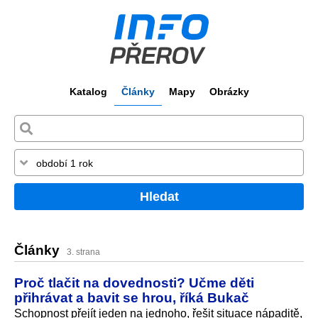
Katalog
Články
Mapy
Obrázky
Hledat
Články
3. strana
Proč tlačit na dovednosti? Učme děti
přihrávat a bavit se hrou, říká Bukač
Schopnost přejít jeden na jednoho, řešit situace nápaditě,