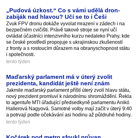
„Pudová úzkost.“ Co s vámi udělá dron-
zabiják nad hlavou? Učí se to i Češi
Zvuk FPV dronu dokáže vyvolat mrazení v zádech i na
bezpečném cvičišti. Právě takové stroje se nyní učí
ovládat účastníci intenzivního kurzu nedaleko Prahy, kde
se české prostředí propojuje s ukrajinskou zkušeností
z fronty a s rostoucím důrazem na obranyschopnost státu
i společnosti.
tento týden
Maďarský parlament má v úterý zvolit
prezidenta, kandidát ještě není znám
Jakmile maďarský parlament příští úterý zvolí hlavu státu,
nový prezident promluví k národnímu shromáždění. Řekla
to agentuře MTI úřadující předsedkyně parlamentu Anikó
Hallerová Nagyová. Samotné volby mají začít v úterý 9:40
a potrvají podle očekávání asi hodinu až půldruhé hodiny.
tento týden
Kočárek pod metro sfoukl průvan,