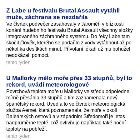
Z Labe u festivalu Brutal Assault vytáhli
muže, záchrana se nezdařila
Ve čtvrtek podvečer zasahovaly v Jaroměři v blízkosti
konání hudebního festivalu Brutal Assault všechny složky
Integrovaného záchranného systému. Do řeky Labe tam
skočil člověk, kterého se podařilo z vody vytáhnout až po
několika desítkách minut. Přivolaní lékaři už mu bohužel
nedokázali pomoci.
tento týden
U Mallorky mělo moře přes 33 stupňů, byl to
rekord, uvádí meteorologové
Povrchová teplota moře u Mallorky ve středu odpoledne
mírně přesáhla 33 stupňů a tím zaznamenala nový
španělský rekord. Uvedla to ve čtvrtek meteorologická
služba Aemet, která poznamenala, že moře v okolí
Baleárských ostrovů a v západním Středomoří je letos
nadprůměrně teplé, což ovlivňuje například také noční
teploty na pobřeží.
tento týden