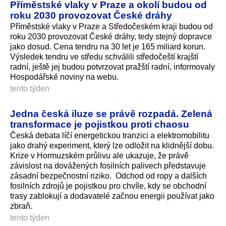
Příměstské vlaky v Praze a okolí budou od
roku 2030 provozovat České dráhy
Příměstské vlaky v Praze a Středočeském kraji budou od
roku 2030 provozovat České dráhy, tedy stejný dopravce
jako dosud. Cena tendru na 30 let je 165 miliard korun.
Výsledek tendru ve středu schválili středočeští krajští
radní, ještě jej budou potvrzovat pražští radní, informovaly
Hospodářské noviny na webu.
tento týden
Jedna česká iluze se právě rozpadá. Zelená
transformace je pojistkou proti chaosu
Česká debata líčí energetickou tranzici a elektromobilitu
jako drahý experiment, který lze odložit na klidnější dobu.
Krize v Hormuzském průlivu ale ukazuje, že právě
závislost na dovážených fosilních palivech představuje
zásadní bezpečnostní riziko. Odchod od ropy a dalších
fosilních zdrojů je pojistkou pro chvíle, kdy se obchodní
trasy zablokují a dodavatelé začnou energii používat jako
zbraň.
tento týden