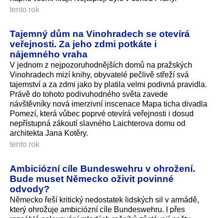
tento rok
Tajemný dům na Vinohradech se otevírá
veřejnosti. Za jeho zdmi potkáte i
nájemného vraha
V jednom z nejpozoruhod­nějších domů na pražských
Vinohradech mizí knihy, obyvatelé pečlivě střeží svá
tajemství a za zdmi jako by platila velmi podivná pravidla.
Právě do tohoto podivuhodného světa zavede
návštěvníky nová imerzivní inscenace Mapa ticha divadla
Pomezí, která vůbec poprvé otevírá veřejnosti i dosud
nepřístupná zákoutí slavného Laichterova domu od
architekta Jana Kotěry.
tento rok
Ambiciózní cíle Bundeswehru v ohrožení.
Bude muset Německo oživit povinné
odvody?
Německo řeší kritický nedostatek lidských sil v armádě,
který ohrožuje ambiciózní cíle Bundeswehru. I přes