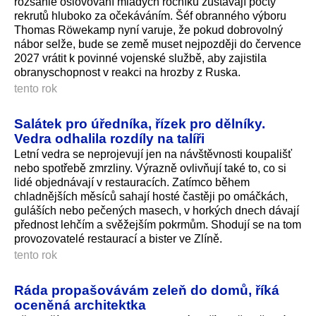
rozsáhlé oslovování mladých ročníků zůstávají počty
rekrutů hluboko za očekáváním. Šéf obranného výboru
Thomas Röwekamp nyní varuje, že pokud dobrovolný
nábor selže, bude se země muset nejpozději do července
2027 vrátit k povinné vojenské službě, aby zajistila
obranyschopnost v reakci na hrozby z Ruska.
tento rok
Salátek pro úředníka, řízek pro dělníky.
Vedra odhalila rozdíly na talíři
Letní vedra se neprojevují jen na návštěvnosti koupališť
nebo spotřebě zmrzliny. Výrazně ovlivňují také to, co si
lidé objednávají v restauracích. Zatímco během
chladnějších měsíců sahají hosté častěji po omáčkách,
guláších nebo pečených masech, v horkých dnech dávají
přednost lehčím a svěžejším pokrmům. Shodují se na tom
provozovatelé restaurací a bister ve Zlíně.
tento rok
Ráda propašovávám zeleň do domů, říká
oceněná architektka