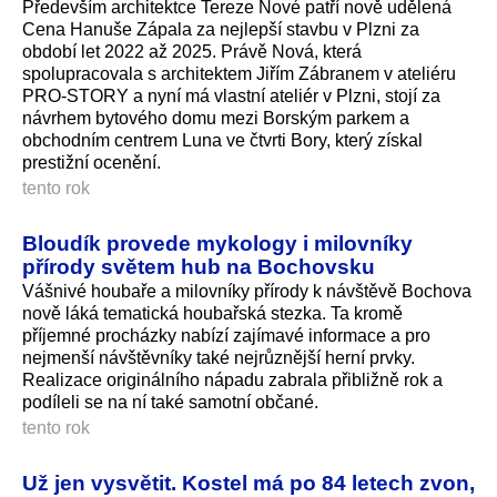
Především architektce Tereze Nové patří nově udělená
Cena Hanuše Zápala za nejlepší stavbu v Plzni za
období let 2022 až 2025. Právě Nová, která
spolupracovala s architektem Jiřím Zábranem v ateliéru
PRO-STORY a nyní má vlastní ateliér v Plzni, stojí za
návrhem bytového domu mezi Borským parkem a
obchodním centrem Luna ve čtvrti Bory, který získal
prestižní ocenění.
tento rok
Bloudík provede mykology i milovníky
přírody světem hub na Bochovsku
Vášnivé houbaře a milovníky přírody k návštěvě Bochova
nově láká tematická houbařská stezka. Ta kromě
příjemné procházky nabízí zajímavé informace a pro
nejmenší návštěvníky také nejrůznější herní prvky.
Realizace originálního nápadu zabrala přibližně rok a
podíleli se na ní také samotní občané.
tento rok
Už jen vysvětit. Kostel má po 84 letech zvon,