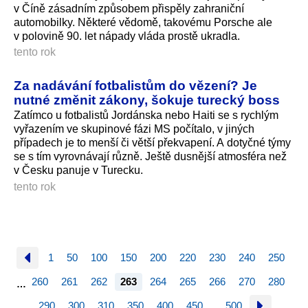
v Číně zásadním způsobem přispěly zahraniční
automobilky. Některé vědomě, takovému Porsche ale
v polovině 90. let nápady vláda prostě ukradla.
tento rok
Za nadávání fotbalistům do vězení? Je
nutné změnit zákony, šokuje turecký boss
Zatímco u fotbalistů Jordánska nebo Haiti se s rychlým
vyřazením ve skupinové fázi MS počítalo, v jiných
případech je to menší či větší překvapení. A dotyčné týmy
se s tím vyrovnávají různě. Ještě dusnější atmosféra než
v Česku panuje v Turecku.
tento rok
1
50
100
150
200
220
230
240
250
260
261
262
263
264
265
266
270
280
…
290
300
310
350
400
450
500