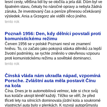
lesní cesty, většina lidí by se otočila a jela dál. Dům byl ve
špatném stavu, čekaly ho náročné opravy a nebyla žádná
záruka, že investovaný čas a peníze přinesou očekávaný
výsledek. Ania a Grzegorz ale viděli něco jiného.
tento rok
Poznaň 1956: Den, kdy dělníci povstali proti
komunistickému režimu
Červen 1956 se v polské Poznani nesl ve znamení
hněvu. To, co začalo jako pokojná stávka dělníků za lepší
životní podmínky, se rychle změnilo v otevřenou vzpouru
proti komunistickému režimu a sovětské dominanci.
tento rok
Čínská vláda nám ukradla nápad, vzpomíná
Porsche. Zvláštní auta měla postavit Čínu
na kola
Čína. Dnes je to automobilová velmoc, kde si chce svůj
kus koláče ukrojit téměř každý. Těžko se věří, že před
třiceti lety na silnicích dominovala jízdní kola a soukromé
vlastnictví auta bylo v plenkách. K rozvoji autoprůmyslu