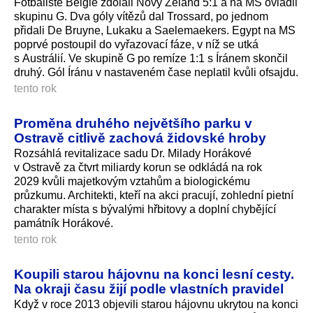
Fotbalisté Belgie zdolali Nový Zéland 5:1 a na MS ovládli
skupinu G. Dva góly vítězů dal Trossard, po jednom
přidali De Bruyne, Lukaku a Saelemaekers. Egypt na MS
poprvé postoupil do vyřazovací fáze, v níž se utká
s Austrálií. Ve skupině G po remíze 1:1 s Íránem skončil
druhý. Gól Íránu v nastaveném čase neplatil kvůli ofsajdu.
tento rok
Proměna druhého největšího parku v
Ostravě citlivě zachová židovské hroby
Rozsáhlá revitalizace sadu Dr. Milady Horákové
v Ostravě za čtvrt miliardy korun se odkládá na rok
2029 kvůli majetkovým vztahům a biologickému
průzkumu. Architekti, kteří na akci pracují, zohlední pietní
charakter místa s bývalými hřbitovy a doplní chybějící
památník Horákové.
tento rok
Koupili starou hájovnu na konci lesní cesty.
Na okraji času žijí podle vlastních pravidel
Když v roce 2013 objevili starou hájovnu ukrytou na konci