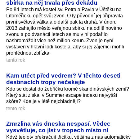
sbírka na něj trvala přes dekádu
Po 84 letech má kostel sv. Petra a Pavla v Úštěku na
Litoměřicku opět svůj zvon. O ty původní jej připravila
první světová válka a o další pak ta druhá. V únoru
2013 zahájilo město veřejnou sbírku na odlití nového
zvonu a po dvanácti letech se mu v ní podařilo
nashromáždit více než milion korun. Zvon je nyní
vystaven v hlavní lodi kostela, aby si jej zájemci mohli
prohlédnout zblízka.
tento rok
Kam utéct před vedrem? V těchto deseti
destinacích tropy nečekejte
Kdo se dostal do žebříčku kromě skandinávských zemí?
Který stát získal v Summer escape indexu nejvyšší
skóre? Kde je v létě nejchladněji?
tento rok
Zmrzlina vás dneska nespasí. Vědec
vysvětluje, co jíst v tropech místo ní
Když teploty překračují třicítku, většina z nás automaticky