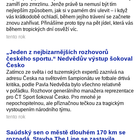
zamíří pro zmrzlinu. Jenže právě ta nemusí být tím
nejlepším způsobem, jak si v parném dni ulevit – i když
vás krátkodobě ochladí, během jejího trávení se začnete
znovu zahřívat. Přinášíme proto tipy na pět jídel, která vás
během tropických dní osvěží víc.
tento rok
„Jeden z nejbizarnějších rozhovorů
českého sportu.“ Nedvědův výstup šokoval
Česko
Zatímco ze světa i od tuzemských expertů zaznívá na
adresu Česka na světovém šampionátu ve fotbale drtivá
kritika, podle Pavla Nedvěda bylo všechno relativně
v pořádku. Rozhovor generálního manažera reprezentace
pro ČT Sport šokoval Česko. Pro mnohé je
nepochopitelnou, ale příznačnou tečkou za tragickým
vystoupením národního týmu.
tento rok
Saúdský sen o městě dlouhém 170 km se
rozpadá. Stavba The Line se zastavila