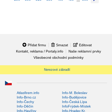
…
Přidat firmu
Smazat
Editovat
Kontakt, reklama / Portaly.info
Naše reklamní prvky
Všeobecné obchodní podmínky
Nerezové zábradlí
Atlasfirem.info
Info-M. Boleslav
Info-Brno.cz
Info-Budějovice
Info-Čechy
Info-Česká Lípa
Info-Děčín
InfoFrýdek-Místek
Info-Havířov
Info-Hradec Kr.