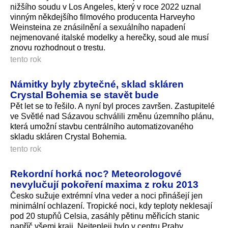
nižšího soudu v Los Angeles, který v roce 2022 uznal
vinným někdejšího filmového producenta Harveyho
Weinsteina ze znásilnění a sexuálního napadení
nejmenované italské modelky a herečky, soud ale musí
znovu rozhodnout o trestu.
tento rok
Námitky byly zbytečné, sklad skláren
Crystal Bohemia se stavět bude
Pět let se to řešilo. A nyní byl proces završen. Zastupitelé
ve Světlé nad Sázavou schválili změnu územního plánu,
která umožní stavbu centrálního automatizovaného
skladu skláren Crystal Bohemia.
tento rok
Rekordní horká noc? Meteorologové
nevylučují pokoření maxima z roku 2013
Česko sužuje extrémní vlna veder a noci přinášejí jen
minimální ochlazení. Tropické noci, kdy teploty neklesají
pod 20 stupňů Celsia, zasáhly pětinu měřicích stanic
napříč všemi kraji. Nejtepleji bylo v centru Prahy.