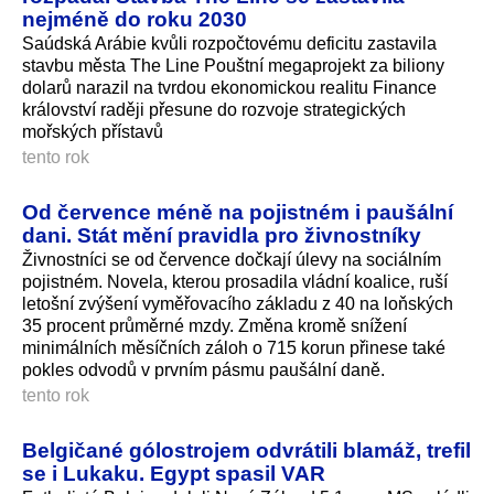
nejméně do roku 2030
Saúdská Arábie kvůli rozpočtovému deficitu zastavila
stavbu města The Line Pouštní megaprojekt za biliony
dolarů narazil na tvrdou ekonomickou realitu Finance
království raději přesune do rozvoje strategických
mořských přístavů
tento rok
Od července méně na pojistném i paušální
dani. Stát mění pravidla pro živnostníky
Živnostníci se od července dočkají úlevy na sociálním
pojistném. Novela, kterou prosadila vládní koalice, ruší
letošní zvýšení vyměřovacího základu z 40 na loňských
35 procent průměrné mzdy. Změna kromě snížení
minimálních měsíčních záloh o 715 korun přinese také
pokles odvodů v prvním pásmu paušální daně.
tento rok
Belgičané gólostrojem odvrátili blamáž, trefil
se i Lukaku. Egypt spasil VAR