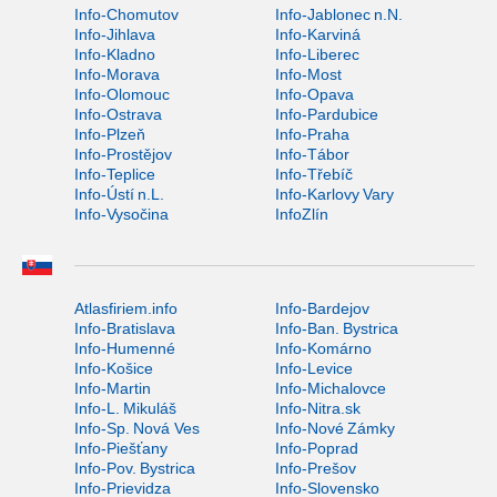
Info-Chomutov
Info-Jablonec n.N.
Info-Jihlava
Info-Karviná
Info-Kladno
Info-Liberec
Info-Morava
Info-Most
Info-Olomouc
Info-Opava
Info-Ostrava
Info-Pardubice
Info-Plzeň
Info-Praha
Info-Prostějov
Info-Tábor
Info-Teplice
Info-Třebíč
Info-Ústí n.L.
Info-Karlovy Vary
Info-Vysočina
InfoZlín
Atlasfiriem.info
Info-Bardejov
Info-Bratislava
Info-Ban. Bystrica
Info-Humenné
Info-Komárno
Info-Košice
Info-Levice
Info-Martin
Info-Michalovce
Info-L. Mikuláš
Info-Nitra.sk
Info-Sp. Nová Ves
Info-Nové Zámky
Info-Piešťany
Info-Poprad
Info-Pov. Bystrica
Info-Prešov
Info-Prievidza
Info-Slovensko