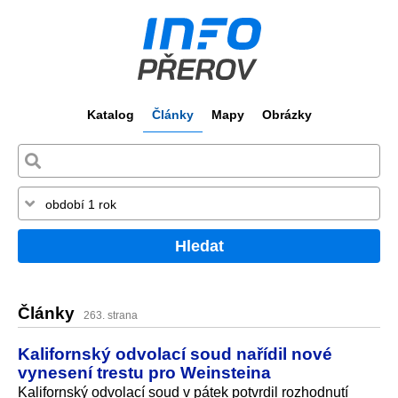
Katalog
Články
Mapy
Obrázky
Hledat
Články
263. strana
Kalifornský odvolací soud nařídil nové
vynesení trestu pro Weinsteina
Kalifornský odvolací soud v pátek potvrdil rozhodnutí