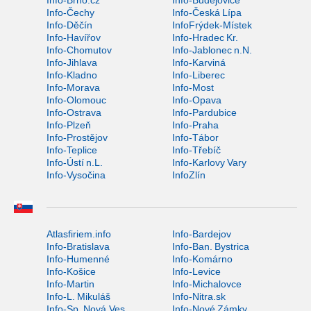
Info-Čechy
Info-Česká Lípa
Info-Děčín
InfoFrýdek-Místek
Info-Havířov
Info-Hradec Kr.
Info-Chomutov
Info-Jablonec n.N.
Info-Jihlava
Info-Karviná
Info-Kladno
Info-Liberec
Info-Morava
Info-Most
Info-Olomouc
Info-Opava
Info-Ostrava
Info-Pardubice
Info-Plzeň
Info-Praha
Info-Prostějov
Info-Tábor
Info-Teplice
Info-Třebíč
Info-Ústí n.L.
Info-Karlovy Vary
Info-Vysočina
InfoZlín
Atlasfiriem.info
Info-Bardejov
Info-Bratislava
Info-Ban. Bystrica
Info-Humenné
Info-Komárno
Info-Košice
Info-Levice
Info-Martin
Info-Michalovce
Info-L. Mikuláš
Info-Nitra.sk
Info-Sp. Nová Ves
Info-Nové Zámky