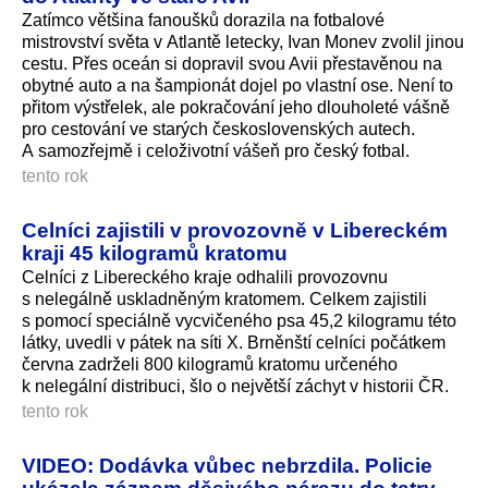
Zatímco většina fanoušků dorazila na fotbalové
mistrovství světa v Atlantě letecky, Ivan Monev zvolil jinou
cestu. Přes oceán si dopravil svou Avii přestavěnou na
obytné auto a na šampionát dojel po vlastní ose. Není to
přitom výstřelek, ale pokračování jeho dlouholeté vášně
pro cestování ve starých československých autech.
A samozřejmě i celoživotní vášeň pro český fotbal.
tento rok
Celníci zajistili v provozovně v Libereckém
kraji 45 kilogramů kratomu
Celníci z Libereckého kraje odhalili provozovnu
s nelegálně uskladněným kratomem. Celkem zajistili
s pomocí speciálně vycvičeného psa 45,2 kilogramu této
látky, uvedli v pátek na síti X. Brněnští celníci počátkem
června zadrželi 800 kilogramů kratomu určeného
k nelegální distribuci, šlo o největší záchyt v historii ČR.
tento rok
VIDEO: Dodávka vůbec nebrzdila. Policie