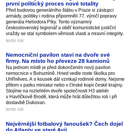
první politický proces nové totality
Před budovou generálního štábu v Praze si zástupci
armády, politiky i rodina připomněli 77. výročí popravy
generála Heliodora Píky. Tento významný
československý legionář a oběť komunistické justiční
vraždy se stal symbolem věrnosti vlasti a mravní integrity.
tento rok
Nemocniční pavilon staví na dvoře své
firmy. Na místo ho převeze 28 kamionů
Na jednom místě je před dokončením nový pavilon
nemocnice v Bohumíně. Hned vedle roste školka pro
Uhříněves. A o kousek dál vznikají rodinné domy. Nejsme
přitom v parku miniatur nebo v čínské kopii české krajiny.
Stojíme na rozlehlém dvoře společnosti H3 ateliér
v Havlíčkově Brodě, která může hrát důležitou roli i při
dostavbě Dukovan.
tento rok
Nejvěrnější fotbalový fanoušek? Čech dojel
do Atlanty ve staré Avii