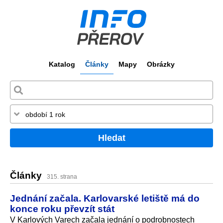
Katalog
Články
Mapy
Obrázky
Hledat
Články
315. strana
Jednání začala. Karlovarské letiště má do
konce roku převzít stát
V Karlových Varech začala jednání o podrobnostech