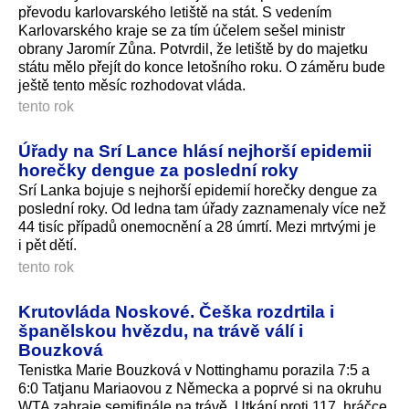
převodu karlovarského letiště na stát. S vedením
Karlovarského kraje se za tím účelem sešel ministr
obrany Jaromír Zůna. Potvrdil, že letiště by do majetku
státu mělo přejít do konce letošního roku. O záměru bude
ještě tento měsíc rozhodovat vláda.
tento rok
Úřady na Srí Lance hlásí nejhorší epidemii
horečky dengue za poslední roky
Srí Lanka bojuje s nejhorší epidemií horečky dengue za
poslední roky. Od ledna tam úřady zaznamenaly více než
44 tisíc případů onemocnění a 28 úmrtí. Mezi mrtvými je
i pět dětí.
tento rok
Krutovláda Noskové. Češka rozdrtila i
španělskou hvězdu, na trávě válí i
Bouzková
Tenistka Marie Bouzková v Nottinghamu porazila 7:5 a
6:0 Tatjanu Mariaovou z Německa a poprvé si na okruhu
WTA zahraje semifinále na trávě. Utkání proti 117. hráčce