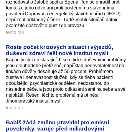
rozhodovat o žalobě spolku Egeria. Ten se ohradil proti
tomu, že jeho odvolání proti poslednímu stavebnímu
povolení Dopravní a energetický stavební úřad (DESÚ)
nepřiznal odkladný účinek. Tudíž mohli silničáři dálnici
okamžitě dostavět a pustit do provozu.
tento rok
Roste počet krizových situací i výjezdů,
duševní zdraví řeší nově Institut mysli
Kapacity služeb starajících se o lidi s duševními problémy
jsou dlouhodobě přetížené, například nedovolatelnost na
linkách důvěry dosahuje až 50 procent. Problémem
zůstává i nenávaznost služeb, kdy se třeba pacienti
opouštějící psychiatrická oddělení nedostanou do
následné péče, a jsou proto odkázáni sami na sebe a své
nejbližší. Řešení těchto problémů má přinést
Jihomoravský institut mysli.
tento rok
Babiš žádá změnu pravidel pro emisní
povolenky, varuje před miliardovými