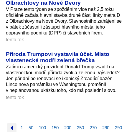
Olbrachtovy na Nové Dvory
V Praze tento týden se zpožděním více než 2,5 roku
oficiálně začala hlavní stavba druhé části linky metra D
z Olbrachtovy na Nové Dvory. Slavnostního zahájení se
v pátek zúčastnili zástupci hlavního města, jeho
dopravního podniku (DPP) či stavebních firem.
tento rok
Příroda Trumpovi vystavila účet. Místo
vlastenecké modři zelená břečka
Zatímco americký prezident Donald Trump vsadil na
vlasteneckou modř, příroda zvolila zelenou. Výsledek?
Jen pár dní po renovaci se ikonický Zrcadlící bazén
Lincolnova památníku ve Washingtonu proměnil
v neplánovanou ukázku toho, kdo má poslední slovo.
tento rok
1
50
100
150
200
250
270
280
290