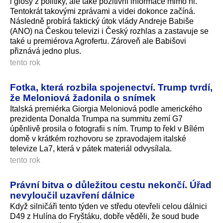
i glosy z politiky, ale také pozitivní informace mimo ni.
Tentokrát takovými zprávami a videi dokonce začíná.
Následně probírá faktický útok vlády Andreje Babiše
(ANO) na Českou televizi i Český rozhlas a zastavuje se
také u premiérova Agrofertu. Zároveň ale Babišovi
přiznává jedno plus.
tento rok
Fotka, která rozbila spojenectví. Trump tvrdí,
že Meloniová žadonila o snímek
Italská premiérka Giorgia Meloniová podle amerického
prezidenta Donalda Trumpa na summitu zemí G7
úpěnlivě prosila o fotografii s ním. Trump to řekl v Bílém
domě v krátkém rozhovoru se zpravodajem italské
televize La7, která v pátek materiál odvysílala.
tento rok
Právní bitva o důležitou cestu nekončí. Úřad
nevyloučil uzavření dálnice
Když silničáři tento týden ve středu otevřeli celou dálnici
D49 z Hulína do Fryštáku, dobře věděli, že soud bude