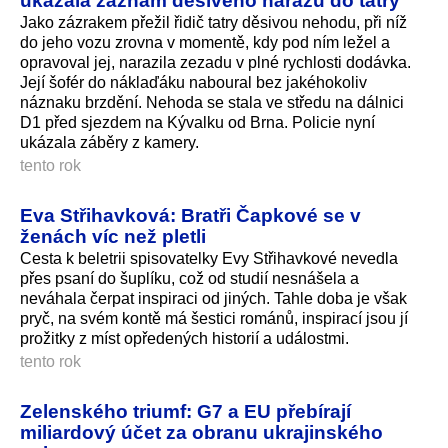
ukázala záznam děsivého nárazu do tatry
Jako zázrakem přežil řidič tatry děsivou nehodu, při níž
do jeho vozu zrovna v momentě, kdy pod ním ležel a
opravoval jej, narazila zezadu v plné rychlosti dodávka.
Její šofér do náklaďáku naboural bez jakéhokoliv
náznaku brzdění. Nehoda se stala ve středu na dálnici
D1 před sjezdem na Kývalku od Brna. Policie nyní
ukázala záběry z kamery.
tento rok
Eva Střihavková: Bratři Čapkové se v
ženách víc než pletli
Cesta k beletrii spisovatelky Evy Střihavkové nevedla
přes psaní do šuplíku, což od studií nesnášela a
neváhala čerpat inspiraci od jiných. Tahle doba je však
pryč, na svém kontě má šestici románů, inspirací jsou jí
prožitky z míst opředených historií a událostmi.
tento rok
Zelenského triumf: G7 a EU přebírají
miliardový účet za obranu ukrajinského