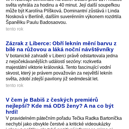
světa vyhrála za hodinu a 40 minut. Její další soupeřkou
může být Karolína Plíšková. Dominantní zůstává i Linda
Nosková v Berlíně, dalším suverénním výkonem rozdrtila
Španělku Paulu Badosaovou.
tento rok
Zázrak z Liberce: Obří leknín mění barvu z
bílé na růžovou a láká noční návštěvníky
V botanické zahradě v Liberci právě odstartovala jedna
z nejočekávanějších událostí sezóny: rozkvetla
majestátní viktorie královská. Tento fascinující vodní
skvost, který je právem považován za největší leknín
světa, zdobí zdejší pavilony již sedmdesát let.
tento rok
V čem je Babiš z českých premiérů
nejlepší? Kde má ODS ženy? A na co být
hrdí!
V pravidelném pátečním pořadu Tečka Radka Bartoníčka
nechybí jako obvykle čerstvé a kritické videoukázky