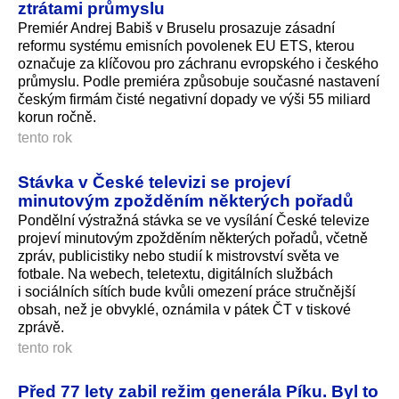
ztrátami průmyslu
Premiér Andrej Babiš v Bruselu prosazuje zásadní
reformu systému emisních povolenek EU ETS, kterou
označuje za klíčovou pro záchranu evropského i českého
průmyslu. Podle premiéra způsobuje současné nastavení
českým firmám čisté negativní dopady ve výši 55 miliard
korun ročně.
tento rok
Stávka v České televizi se projeví
minutovým zpožděním některých pořadů
Pondělní výstražná stávka se ve vysílání České televize
projeví minutovým zpožděním některých pořadů, včetně
zpráv, publicistiky nebo studií k mistrovství světa ve
fotbale. Na webech, teletextu, digitálních službách
i sociálních sítích bude kvůli omezení práce stručnější
obsah, než je obvyklé, oznámila v pátek ČT v tiskové
zprávě.
tento rok
Před 77 lety zabil režim generála Píku. Byl to