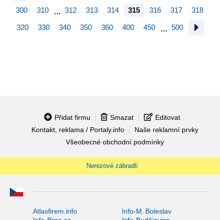
300
310
312
313
314
315
316
317
318
…
320
330
340
350
360
400
450
500
…
Přidat firmu
Smazat
Editovat
Kontakt, reklama / Portaly.info
Naše reklamní prvky
Všeobecné obchodní podmínky
Nerezové zábradlí
Atlasfirem.info
Info-M. Boleslav
Info-Brno.cz
Info-Budějovice