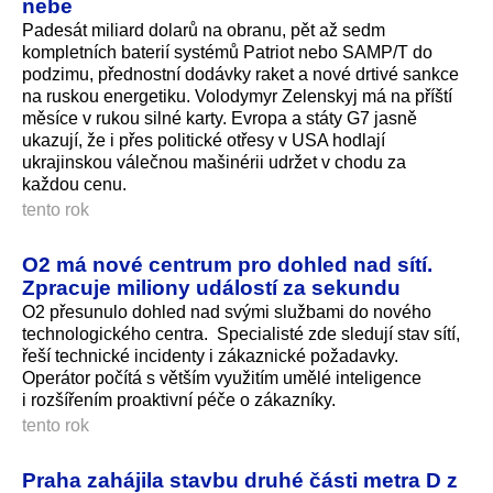
nebe
Padesát miliard dolarů na obranu, pět až sedm
kompletních baterií systémů Patriot nebo SAMP/T do
podzimu, přednostní dodávky raket a nové drtivé sankce
na ruskou energetiku. Volodymyr Zelenskyj má na příští
měsíce v rukou silné karty. Evropa a státy G7 jasně
ukazují, že i přes politické otřesy v USA hodlají
ukrajinskou válečnou mašinérii udržet v chodu za
každou cenu.
tento rok
O2 má nové centrum pro dohled nad sítí.
Zpracuje miliony událostí za sekundu
O2 přesunulo dohled nad svými službami do nového
technologického centra. Specialisté zde sledují stav sítí,
řeší technické incidenty i zákaznické požadavky.
Operátor počítá s větším využitím umělé inteligence
i rozšířením proaktivní péče o zákazníky.
tento rok
Praha zahájila stavbu druhé části metra D z